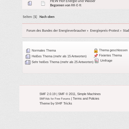
HEW Hof Energie und Wasser
Begonnen von
RR-E-ft
Seiten: [
1
]
Nach oben
Forum des Bundes der Energieverbraucher
»
Energiepreis-Protest
»
Stad
Thema geschlossen
Normales Thema
Fixiertes Thema
Heißes Thema (mehr als 15 Antworten)
Umfrage
Sehr heißes Thema (mehr als 25 Antworten)
SMF 2.0.19
|
SMF © 2011
,
Simple Machines
|
Terms and Policies
SMFAds
for
Free Forums
Theme by
SMF Tricks