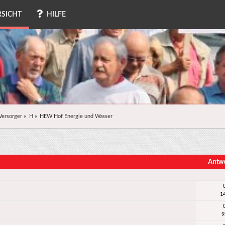
SICHT
HILFE
Versorger
»
H
»
HEW Hof Energie und Wasser
Antw
1
9