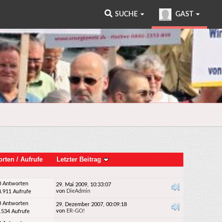
SUCHE
GAST
orten
/
Aufrufe
Letzter Beitrag
0 Antworten
29. Mai 2009, 10:33:07
von
DieAdmin
4.911 Aufrufe
0 Antworten
29. Dezember 2007, 00:09:18
von
ER-GO!
.534 Aufrufe