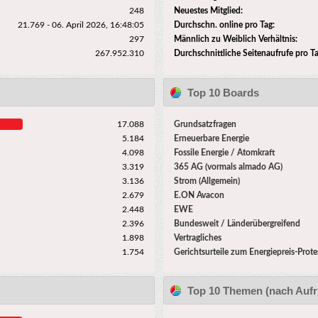
248
Neuestes Mitglied:
21.769 - 06. April 2026, 16:48:05
Durchschn. online pro Tag:
297
Männlich zu Weiblich Verhältnis:
267.952.310
Durchschnittliche Seitenaufrufe pro Ta
Top 10 Boards
17.088
Grundsatzfragen
5.184
Erneuerbare Energie
4.098
Fossile Energie / Atomkraft
3.319
365 AG (vormals almado AG)
3.136
Strom (Allgemein)
2.679
E.ON Avacon
2.448
EWE
2.396
Bundesweit / Länderübergreifend
1.898
Vertragliches
1.754
Gerichtsurteile zum Energiepreis-Prote
Top 10 Themen (nach Aufr