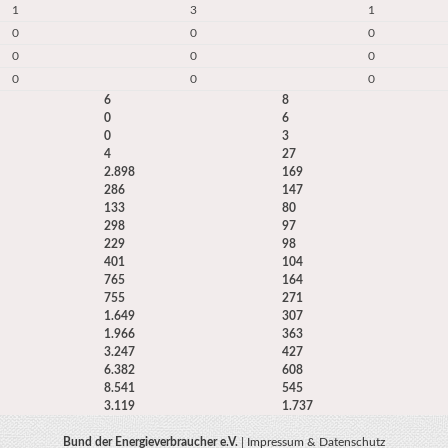
1
3
1
0
0
0
0
0
0
0
0
0
6
8
0
6
0
3
4
27
2.898
169
286
147
133
80
298
97
229
98
401
104
765
164
755
271
1.649
307
1.966
363
3.247
427
6.382
608
8.541
545
3.119
1.737
Bund der Energieverbraucher e.V.
|
Impressum & Datenschutz