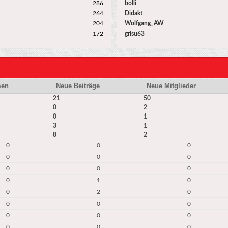
286
bolli
264
Didakt
204
Wolfgang_AW
172
grisu63
men
Neue Beiträge
Neue Mitglieder
21
50
0
2
0
1
3
1
8
2
0
0
0
0
0
0
0
0
0
0
1
0
0
2
0
0
0
0
0
0
0
0
0
0