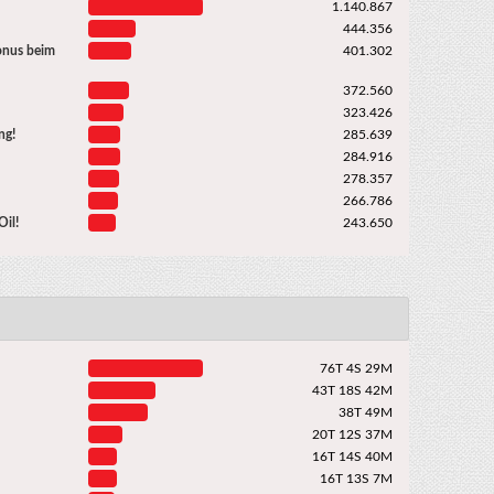
1.140.867
444.356
onus beim
401.302
372.560
323.426
ng!
285.639
284.916
278.357
266.786
il!
243.650
76T 4S 29M
43T 18S 42M
38T 49M
20T 12S 37M
16T 14S 40M
16T 13S 7M