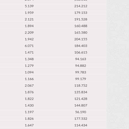
5.139
214.212
1.959
179.153
2.121
191.528
1.894
160.488
2.209
165.580
1.942
204.155
6.071
184.403
1.471
106.615
1.348
94.163
1.279
94.882
1.094
99.783
1.166
99.179
2.067
118.752
1.876
135.834
1.822
121.428
1.430
144.807
1.197
56.190
1.826
177.532
1.647
114.434