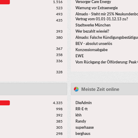
1.516
Versorger Care Energy
523
Warnung vor Extraenergie
493
Almado - Steht mir 25% Neukundenb
Vertrag vom 01.01-31.12.13 zu?
435
Stadtwerke München
393
Wer bezahlt wieviel?
380
Almado: Falsche Kündigungsbestätigu
BEV - absolut unseriös
367
Konzessionsabgabe
358
EWE
336
Vom Rückgang der Ölförderung: Peak O
328
Meiste Zeit online
4.335
DieAdmin
998
RR-E-ft
392
khh
385
Randy
305
superhaase
298
berghaus