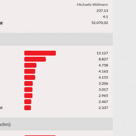
Michaela Widmann
237,13
4:1
g:
52.070,02
13.127
8.827
4.758
4.163
4.155
3.206
3.017
2.965
2.467
st
2.337
ufen)