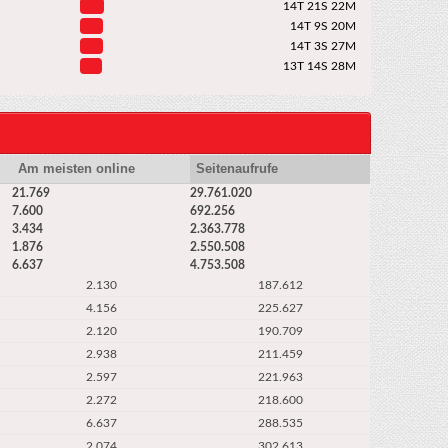
14T 21S 22M
14T 9S 20M
14T 3S 27M
13T 14S 28M
Am meisten online
Seitenaufrufe
21.769
29.761.020
7.600
692.256
3.434
2.363.778
1.876
2.550.508
6.637
4.753.508
2.130
187.612
4.156
225.627
2.120
190.709
2.938
211.459
2.597
221.963
2.272
218.600
6.637
288.535
2.074
302.613