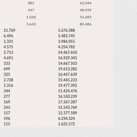
881
62.044
247
48.059
1.028
52.683
3.643
80.486
21.769
5.676.388
6.496
5.483.745
1.331
3.986.055
4.575
4.254.782
2.713
54.467.650
4.691
16.929.345
333
14.667.503
699
19.613.282
325
16.447.639
2.728
15.465.223
1.316
19.477.392
344
11.424.476
277
16.550.239
169
17.367.287
243
15.543.769
157
12.377.589
196
6.234.324
115
1.625.572