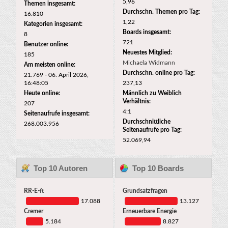
5,96
Themen insgesamt:
Durchschn. Themen pro Tag:
16.810
1,22
Kategorien insgesamt:
Boards insgesamt:
8
721
Benutzer online:
Neuestes Mitglied:
185
Michaela Widmann
Am meisten online:
Durchschn. online pro Tag:
21.769 - 06. April 2026,
16:48:05
237,13
Heute online:
Männlich zu Weiblich
Verhältnis:
207
4:1
Seitenaufrufe insgesamt:
Durchschnittliche
268.003.956
Seitenaufrufe pro Tag:
52.069,94
Top 10 Autoren
Top 10 Boards
RR-E-ft
Grundsatzfragen
17.088
13.127
Cremer
Erneuerbare Energie
5.184
8.827