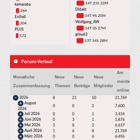
14T 21S 22M
kamaraba
Didakt
264
14T 9S 20M
EviSell
Wolfgang_AW
204
14T 3S 27M
PLUS
grisu63
172
13T 14S 28M
Forum-Verlauf
Am
Monatliche
Neue
Neue
Neue
meisten
S
Zusammenfassung
Themen
Beiträge
Mitglieder
online
2026
8
21
50
21.769
29
August
0
0
2
7.600
74
2026
Juli 2026
0
0
1
3.434
2.3
Juni 2026
0
3
1
1.876
2.5
Mai 2026
3
8
2
6.637
4.7
April 2026
1
6
8
21.769
5.6
März 2026
0
0
6
6.496
5.4