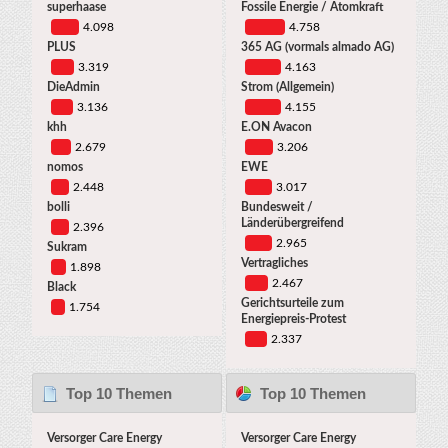
superhaase
Fossile Energie / Atomkraft
4.098
4.758
PLUS
365 AG (vormals almado AG)
3.319
4.163
DieAdmin
Strom (Allgemein)
3.136
4.155
khh
E.ON Avacon
2.679
3.206
nomos
EWE
2.448
3.017
bolli
Bundesweit /
Länderübergreifend
2.396
2.965
Sukram
Vertragliches
1.898
2.467
Black
Gerichtsurteile zum
1.754
Energiepreis-Protest
2.337
Top 10 Themen
Top 10 Themen
(nach Antworten)
(nach Aufrufen)
Versorger Care Energy
Versorger Care Energy