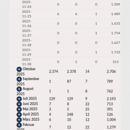
2025-
0
0
0
1.509
11-24
2025-
6
6
1
1.489
11-25
2025-
0
0
1
1.655
11-26
2025-
0
0
1
1.754
11-27
2025-
0
0
0
1.627
11-28
2025-
0
0
1
1.733
11-29
2025-
0
1
0
313
11-30
Oktober
2.374
2.378
14
2.706
4.7
2025
September
1
87
7
789
3.6
2025
August
1
1
8
762
5.1
2025
Juli 2025
129
129
9
2.193
6.0
Juni 2025
7
8
22
713
4.0
Mai 2025
3
5
25
391
2.8
April 2025
4
248
12
526
4.0
März 2025
6
10
12
1.004
4.8
Februar
7
12
22
1.279
4.4