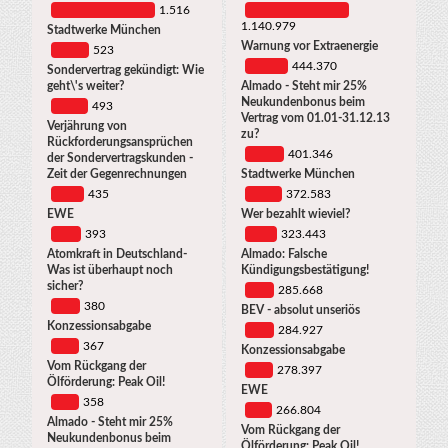
1.516
1.140.979
Stadtwerke München
Warnung vor Extraenergie
523
444.370
Sondervertrag gekündigt: Wie
geht\'s weiter?
Almado - Steht mir 25%
Neukundenbonus beim
493
Vertrag vom 01.01-31.12.13
Verjährung von
zu?
Rückforderungsansprüchen
401.346
der Sondervertragskunden -
Zeit der Gegenrechnungen
Stadtwerke München
435
372.583
EWE
Wer bezahlt wieviel?
393
323.443
Atomkraft in Deutschland-
Almado: Falsche
Was ist überhaupt noch
Kündigungsbestätigung!
sicher?
285.668
380
BEV - absolut unseriös
Konzessionsabgabe
284.927
367
Konzessionsabgabe
Vom Rückgang der
278.397
Ölförderung: Peak Oil!
EWE
358
266.804
Almado - Steht mir 25%
Vom Rückgang der
Neukundenbonus beim
Ölförderung: Peak Oil!