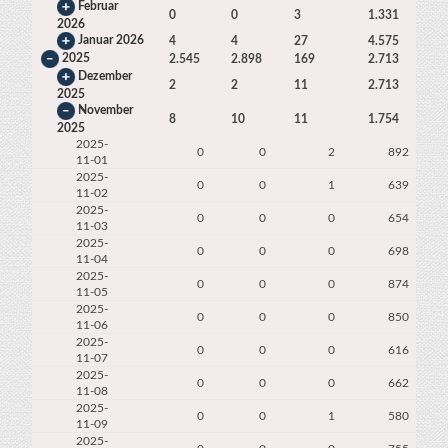
Februar
0
0
3
1.331
3.9
2026
Januar 2026
4
4
27
4.575
4.2
2025
2.545
2.898
169
2.713
54
Dezember
2
2
11
2.713
5.5
2025
November
8
10
11
1.754
4.5
2025
2025-
0
0
2
892
11-01
2025-
0
0
1
639
11-02
2025-
0
0
0
654
11-03
2025-
0
0
0
698
11-04
2025-
0
0
0
874
11-05
2025-
0
0
0
850
11-06
2025-
0
0
0
616
11-07
2025-
0
0
0
662
11-08
2025-
0
0
1
580
11-09
2025-