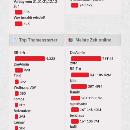
Vertrag vom 01.01-31.12.13
243.679
zu?
336
Wer bezahlt wieviel?
328
Top Themenstarter
Meiste Zeit online
RR-E-ft
DieAdmin
4.335
76T 4S
29M
DieAdmin
RR-E-ft
998
43T 18S 42M
Fidel
khh
392
38T 49M
Wolfgang_AW
Randy
385
20T 12S 37M
nomos
superhaase
305
16T 14S 40M
Netznutzer
berghaus
298
16T 13S 7M
Cremer
bolli
286