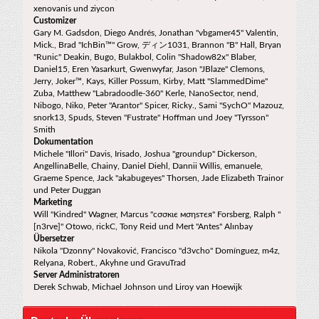
xenovanis und ziycon
Customizer
Gary M. Gadsdon, Diego Andrés, Jonathan "vbgamer45" Valentin,
Mick., Brad "IchBin™" Grow, ディン1031, Brannon "B" Hall, Bryan
"Runic" Deakin, Bugo, Bulakbol, Colin "Shadow82x" Blaber,
Daniel15, Eren Yasarkurt, Gwenwyfar, Jason "JBlaze" Clemons,
Jerry, Joker™, Kays, Killer Possum, Kirby, Matt "SlammedDime"
Zuba, Matthew "Labradoodle-360" Kerle, NanoSector, nend,
Nibogo, Niko, Peter "Arantor" Spicer, Ricky., Sami "SychO" Mazouz,
snork13, Spuds, Steven "Fustrate" Hoffman und Joey "Tyrsson"
Smith
Dokumentation
Michele "Illori" Davis, Irisado, Joshua "groundup" Dickerson,
AngellinaBelle, Chainy, Daniel Diehl, Dannii Willis, emanuele,
Graeme Spence, Jack "akabugeyes" Thorsen, Jade Elizabeth Trainor
und Peter Duggan
Marketing
Will "Kindred" Wagner, Marcus "cσσкιє мσηѕтєя" Forsberg, Ralph "
[n3rve]" Otowo, rickC, Tony Reid und Mert "Antes" Alınbay
Übersetzer
Nikola "Dzonny" Novaković, Francisco "d3vcho" Domínguez, m4z,
Relyana, Robert., Akyhne und GravuTrad
Server Administratoren
Derek Schwab, Michael Johnson und Liroy van Hoewijk