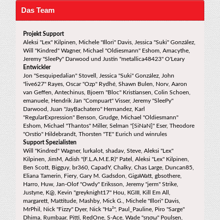
Das Team
Projekt Support
Aleksi "Lex" Kilpinen, Michele "Illori" Davis, Jessica "Suki" González,
Will "Kindred" Wagner, Michael "Oldiesmann" Eshom, Amacythe,
Jeremy "SleePy" Darwood und Justin "metallica48423" O'Leary
Entwickler
Jon "Sesquipedalian" Stovell, Jessica "Suki" González, John
"live627" Rayes, Oscar "Ozp" Rydhé, Shawn Bulen, Norv, Aaron
van Geffen, Antechinus, Bjoern "Bloc" Kristiansen, Colin Schoen,
emanuele, Hendrik Jan "Compuart" Visser, Jeremy "SleePy"
Darwood, Juan "JayBachatero" Hernandez, Karl
"RegularExpression" Benson, Grudge, Michael "Oldiesmann"
Eshom, Michael "Thantos" Miller, Selman "[SiNaN]" Eser, Theodore
"Orstio" Hildebrandt, Thorsten "TE" Eurich und winrules
Support Spezialisten
Will "Kindred" Wagner, lurkalot, shadav, Steve, Aleksi "Lex"
Kilpinen, JimM, Adish "(F.L.A.M.E.R)" Patel, Aleksi "Lex" Kilpinen,
Ben Scott, Bigguy, br360, CapadY, Chalky, Chas Large, Duncan85,
Eliana Tamerin, Fiery, Gary M. Gadsdon, GigaWatt, gbsothere,
Harro, Huw, Jan-Olof "Owdy" Eriksson, Jeremy "jerm" Strike,
Justyne, K@, Kevin "greyknight17" Hou, KGIII, Kill Em All,
margarett, Mattitude, Mashby, Mick G., Michele "Illori" Davis,
MrPhil, Nick "Fizzy" Dyer, Nick "Ha²", Paul_Pauline, Piro "Sarge"
Dhima, Rumbaar, Pitti, RedOne, S-Ace, Wade "sησω" Poulsen,