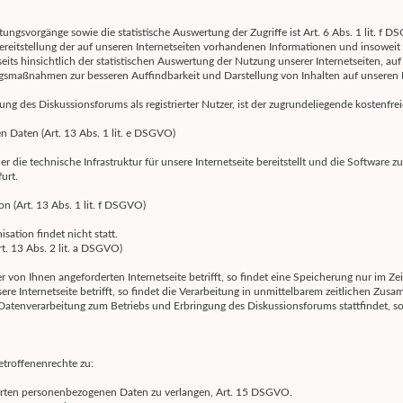
ungsvorgänge sowie die statistische Auswertung der Zugriffe ist Art. 6 Abs. 1 lit. f 
eitstellung der auf unseren Internetseiten vorhandenen Informationen und insoweit hi
ts hinsichtlich der statistischen Auswertung der Nutzung unserer Internetseiten, auf un
gsmaßnahmen zur besseren Auffindbarkeit und Darstellung von Inhalten auf unseren 
ung des Diskussionsforums als registrierter Nutzer, ist der zugrundeliegende kosten
Daten (Art. 13 Abs. 1 lit. e DSGVO)
r die technische Infrastruktur für unsere Internetseite bereitstellt und die Software zu
urt.
on (Art. 13 Abs. 1 lit. f DSGVO)
sation findet nicht statt.
t. 13 Abs. 2 lit. a DSGVO)
von Ihnen angeforderten Internetseite betrifft, so findet eine Speicherung nur im Ze
ere Internetseite betrifft, so findet die Verarbeitung in unmittelbarem zeitlichen Zus
e Datenverarbeitung zum Betriebs und Erbringung des Diskussionsforums stattfindet,
troffenenrechte zu:
herten personenbezogenen Daten zu verlangen, Art. 15 DSGVO.