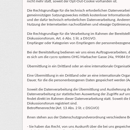
nicht mehr statt, soweit der Opt-Out-Cookie vorhanden ist.
Die Rechtsgrundlage für die technisch erforderlichen Datenverarbeit
gemeinnützigen Satzungszweckes mittels kostenloser Informationsber
und der dafür technisch erforderlichen Datenverarbeitung. Anderersei
Nutzung der Internetseiten nachvollziehen und etwaige Optimierun
Die Rechtsgrundlage für die Verarbeitung im Rahmen der Bereitstell
Diskussionsforum, Art. 6 Abs. 1 lit. a DSGVO.
Empfänger oder Kategorien von Empfängern der personenbezogenen 
Bei der Bereitstellung bedienen wir uns eines Auftragsverarbeiters, de
es sich um die cycro systems OHG Marbacher Gasse 24a, 99084 Erf
Übermittlung in ein Drittland oder an eine internationale Organisati
Eine Übermittlung in ein Drittland oder an eine internationale Organi
Dauer, für die die personenbezogenen Daten gespeichert werden (Ar
Soweit die Datenverarbeitung die Übermittlung und Auslieferung der 
Datenverarbeitung zur statistischen Auswertung der Zugriffe auf uns
findet direkt im Rahmen dieser Datenverarbeitung statt. Soweit di
Diskussionsforum registriert sind.
Betroffenenrechte (Art. 13 Abs. 2 lit. c DSGVO)
Ihnen stehen aus der Datenschutzgrundverordnung verschiedene Be
- Sie haben das Recht, von uns Auskunft über die bei uns gespeic