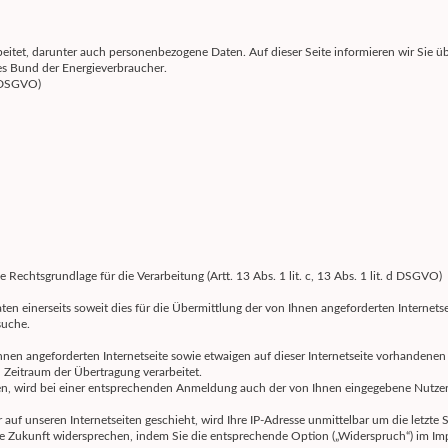
beitet, darunter auch personenbezogene Daten. Auf dieser Seite informieren wir Sie 
es Bund der Energieverbraucher.
a DSGVO)
echtsgrundlage für die Verarbeitung (Artt. 13 Abs. 1 lit. c, 13 Abs. 1 lit. d DSGVO)
n einerseits soweit dies für die Übermittlung der von Ihnen angeforderten Internetse
suche.
hnen angeforderten Internetseite sowie etwaigen auf dieser Internetseite vorhandenen R
Zeitraum der Übertragung verarbeitet.
tzen, wird bei einer entsprechenden Anmeldung auch der von Ihnen eingegebene Nutzer
auf unseren Internetseiten geschieht, wird Ihre IP-Adresse unmittelbar um die letzte 
die Zukunft widersprechen, indem Sie die entsprechende Option („Widerspruch“) im I