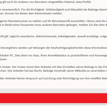
gilt auch für anderen von Benutzern eingestelltes Material, etwa Profile.
 verantwortlich. Für die Richtigkeit, Vollständigkeit und Aktualität der Beiträge über
en, können Sie diesen dem Administrator melden.
eigenen Benutzernamen zu wählen und Ihr Benutzerprofil auszufüllen. Hierzu wird die 
Sie in Besitz eines Passwortes eines anderen Benutzers gelangen, melden Sie dies dem A
 gilt: Jegliche rassistische, diskriminierende, beleidigenden, sexuell anstößige, vul
 Rechtsvergehens werden auf Verlangen der Strafverfolgungsbehörden diese Information
okalen PC. Dies dient nur dazu, Ihren Anmeldestatus zu protokollieren und forumeigen
 Spam.
en Nutzer. Der Nutzer räumt dem Anbieter mit dem Einstellen seines Beitrags in das Fo
chen. Der Anbieter hat das Recht, Beiträge innerhalb seiner Webseite zu verschieben 
 den Anbieter keinen Anspruch auf Löschung oder Berichtigung von ihm erstellter Bei