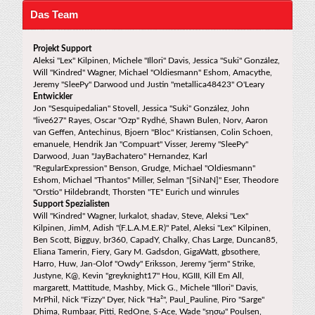
Das Team
Projekt Support
Aleksi "Lex" Kilpinen, Michele "Illori" Davis, Jessica "Suki" González,
Will "Kindred" Wagner, Michael "Oldiesmann" Eshom, Amacythe,
Jeremy "SleePy" Darwood und Justin "metallica48423" O'Leary
Entwickler
Jon "Sesquipedalian" Stovell, Jessica "Suki" González, John
"live627" Rayes, Oscar "Ozp" Rydhé, Shawn Bulen, Norv, Aaron
van Geffen, Antechinus, Bjoern "Bloc" Kristiansen, Colin Schoen,
emanuele, Hendrik Jan "Compuart" Visser, Jeremy "SleePy"
Darwood, Juan "JayBachatero" Hernandez, Karl
"RegularExpression" Benson, Grudge, Michael "Oldiesmann"
Eshom, Michael "Thantos" Miller, Selman "[SiNaN]" Eser, Theodore
"Orstio" Hildebrandt, Thorsten "TE" Eurich und winrules
Support Spezialisten
Will "Kindred" Wagner, lurkalot, shadav, Steve, Aleksi "Lex"
Kilpinen, JimM, Adish "(F.L.A.M.E.R)" Patel, Aleksi "Lex" Kilpinen,
Ben Scott, Bigguy, br360, CapadY, Chalky, Chas Large, Duncan85,
Eliana Tamerin, Fiery, Gary M. Gadsdon, GigaWatt, gbsothere,
Harro, Huw, Jan-Olof "Owdy" Eriksson, Jeremy "jerm" Strike,
Justyne, K@, Kevin "greyknight17" Hou, KGIII, Kill Em All,
margarett, Mattitude, Mashby, Mick G., Michele "Illori" Davis,
MrPhil, Nick "Fizzy" Dyer, Nick "Ha²", Paul_Pauline, Piro "Sarge"
Dhima, Rumbaar, Pitti, RedOne, S-Ace, Wade "sησω" Poulsen,