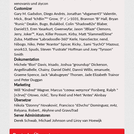
xenovanis und ziycon
Customizer
Gary M. Gadsdon, Diego Andrés, Jonathan "vbgamer45" Valentin,
Mick., Brad "IchBin™" Grow, ディン1031, Brannon "B" Hall, Bryan
"Runic" Deakin, Bugo, Bulakbol, Colin "Shadow82x" Blaber,
Daniel15, Eren Yasarkurt, Gwenwyfar, Jason "JBlaze" Clemons,
Jerry, Joker™, Kays, Killer Possum, Kirby, Matt "SlammedDime"
Zuba, Matthew "Labradoodle-360" Kerle, NanoSector, nend,
Nibogo, Niko, Peter "Arantor" Spicer, Ricky., Sami "SychO" Mazouz,
snork13, Spuds, Steven "Fustrate" Hoffman und Joey "Tyrsson"
Smith
Dokumentation
Michele "Illori" Davis, Irisado, Joshua "groundup" Dickerson,
AngellinaBelle, Chainy, Daniel Diehl, Dannii Willis, emanuele,
Graeme Spence, Jack "akabugeyes" Thorsen, Jade Elizabeth Trainor
und Peter Duggan
Marketing
Will "Kindred" Wagner, Marcus "cσσкιє мσηѕтєя" Forsberg, Ralph "
[n3rve]" Otowo, rickC, Tony Reid und Mert "Antes" Alınbay
Übersetzer
Nikola "Dzonny" Novaković, Francisco "d3vcho" Domínguez, m4z,
Relyana, Robert., Akyhne und GravuTrad
Server Administratoren
Derek Schwab, Michael Johnson und Liroy van Hoewijk