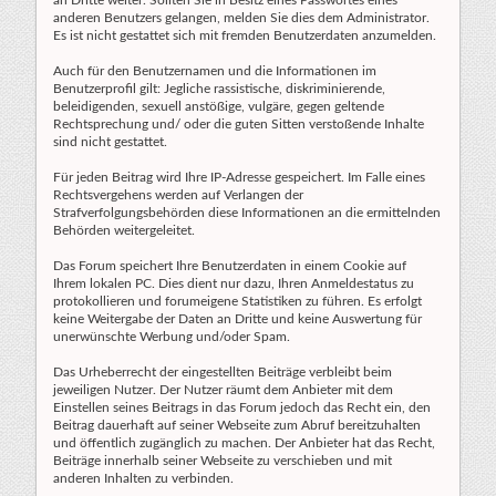
an Dritte weiter. Sollten Sie in Besitz eines Passwortes eines
anderen Benutzers gelangen, melden Sie dies dem Administrator.
Es ist nicht gestattet sich mit fremden Benutzerdaten anzumelden.
Auch für den Benutzernamen und die Informationen im
Benutzerprofil gilt: Jegliche rassistische, diskriminierende,
beleidigenden, sexuell anstößige, vulgäre, gegen geltende
Rechtsprechung und/ oder die guten Sitten verstoßende Inhalte
sind nicht gestattet.
Für jeden Beitrag wird Ihre IP-Adresse gespeichert. Im Falle eines
Rechtsvergehens werden auf Verlangen der
Strafverfolgungsbehörden diese Informationen an die ermittelnden
Behörden weitergeleitet.
Das Forum speichert Ihre Benutzerdaten in einem Cookie auf
Ihrem lokalen PC. Dies dient nur dazu, Ihren Anmeldestatus zu
protokollieren und forumeigene Statistiken zu führen. Es erfolgt
keine Weitergabe der Daten an Dritte und keine Auswertung für
unerwünschte Werbung und/oder Spam.
Das Urheberrecht der eingestellten Beiträge verbleibt beim
jeweiligen Nutzer. Der Nutzer räumt dem Anbieter mit dem
Einstellen seines Beitrags in das Forum jedoch das Recht ein, den
Beitrag dauerhaft auf seiner Webseite zum Abruf bereitzuhalten
und öffentlich zugänglich zu machen. Der Anbieter hat das Recht,
Beiträge innerhalb seiner Webseite zu verschieben und mit
anderen Inhalten zu verbinden.