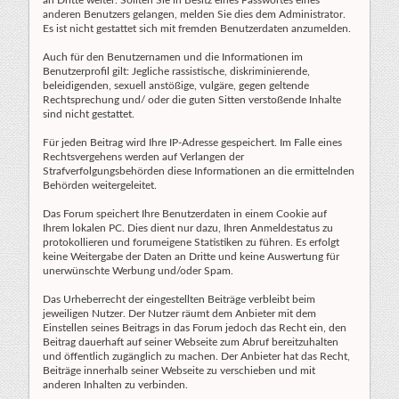
an Dritte weiter. Sollten Sie in Besitz eines Passwortes eines
anderen Benutzers gelangen, melden Sie dies dem Administrator.
Es ist nicht gestattet sich mit fremden Benutzerdaten anzumelden.
Auch für den Benutzernamen und die Informationen im
Benutzerprofil gilt: Jegliche rassistische, diskriminierende,
beleidigenden, sexuell anstößige, vulgäre, gegen geltende
Rechtsprechung und/ oder die guten Sitten verstoßende Inhalte
sind nicht gestattet.
Für jeden Beitrag wird Ihre IP-Adresse gespeichert. Im Falle eines
Rechtsvergehens werden auf Verlangen der
Strafverfolgungsbehörden diese Informationen an die ermittelnden
Behörden weitergeleitet.
Das Forum speichert Ihre Benutzerdaten in einem Cookie auf
Ihrem lokalen PC. Dies dient nur dazu, Ihren Anmeldestatus zu
protokollieren und forumeigene Statistiken zu führen. Es erfolgt
keine Weitergabe der Daten an Dritte und keine Auswertung für
unerwünschte Werbung und/oder Spam.
Das Urheberrecht der eingestellten Beiträge verbleibt beim
jeweiligen Nutzer. Der Nutzer räumt dem Anbieter mit dem
Einstellen seines Beitrags in das Forum jedoch das Recht ein, den
Beitrag dauerhaft auf seiner Webseite zum Abruf bereitzuhalten
und öffentlich zugänglich zu machen. Der Anbieter hat das Recht,
Beiträge innerhalb seiner Webseite zu verschieben und mit
anderen Inhalten zu verbinden.