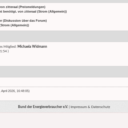
von
zitteraal
(
Preismeldungen
)
t benötigt.
von
zitteraal
(
Strom (Allgemein)
)
er
(
Diskussion über das Forum
)
(
Strom (Allgemein)
)
es Mitglied:
Michaela Widmann
1:54 )
 April 2026, 16:48:05)
Bund der Energieverbraucher e.V.
|
Impressum & Datenschutz