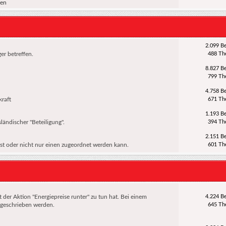
gen
2.099 Be
r betreffen.
488 T
8.827 Be
799 T
4.758 Be
kraft
671 T
1.193 Be
ländischer "Beteiligung".
394 T
2.151 Be
sst oder nicht nur einen zugeordnet werden kann.
601 T
der Aktion "Energiepreise runter" zu tun hat. Bei einem
4.224 Be
 geschrieben werden.
645 T