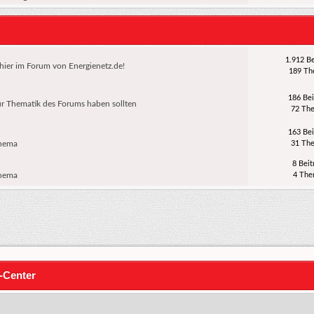
1.912 Be
d hier im Forum von Energienetz.de!
189 T
186 Bei
r Thematik des Forums haben sollten
72 Th
163 Bei
Thema
31 Th
8 Beit
Thema
4 Th
-Center