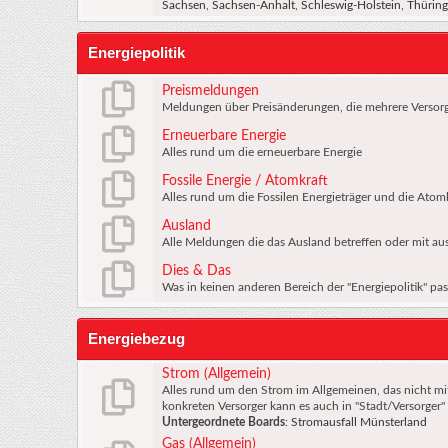
Sachsen
,
Sachsen-Anhalt
,
Schleswig-Holstein
,
Thürin
Energiepolitik
Preismeldungen
Meldungen über Preisänderungen, die mehrere Versorge
Erneuerbare Energie
Alles rund um die erneuerbare Energie
Fossile Energie / Atomkraft
Alles rund um die Fossilen Energieträger und die Atom
Ausland
Alle Meldungen die das Ausland betreffen oder mit aus
Dies & Das
Was in keinen anderen Bereich der "Energiepolitik" pa
Energiebezug
Strom (Allgemein)
Alles rund um den Strom im Allgemeinen, das nicht mit 
konkreten Versorger kann es auch in "Stadt/Versorger"
Untergeordnete Boards
:
Stromausfall Münsterland
Gas (Allgemein)