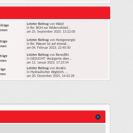
Letzter Beitrag
von
Watzl
iträge
in
Re: BGH zur Widerrufsbel...
hemen
am 25. September 2025, 13:22:00
Letzter Beitrag
von
Honigenergie
träge
in
Re: Warum ist auf einmal...
emen
am 04. Februar 2023, 22:40:30
Letzter Beitrag
von
Benedikt
träge
in
GESUCHT: Verärgerte über...
emen
am 12. Januar 2023, 17:23:54
Letzter Beitrag
von
Arrakis
räge
in
Hydraulischer Abgleich, ...
emen
am 20. Dezember 2025, 16:42:28