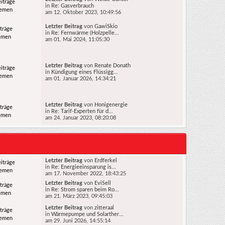
iträge
in
Re: Gasverbrauch
hemen
am 12. Oktober 2023, 10:49:56
Letzter Beitrag
von
GawiSkio
träge
in
Re: Fernwärme (Holzpelle...
emen
am 01. Mai 2024, 11:05:30
Letzter Beitrag
von
Renate Donath
iträge
in
Kündigung eines Flüssigg...
hemen
am 01. Januar 2026, 14:34:21
Letzter Beitrag
von
Honigenergie
träge
in
Re: Tarif-Experten für d...
emen
am 24. Januar 2023, 08:20:08
Letzter Beitrag
von
Erdferkel
iträge
in
Re: Energieeinsparung is...
hemen
am 17. November 2022, 18:43:25
Letzter Beitrag
von
EviSell
träge
in
Re: Strom sparen beim Ro...
emen
am 21. März 2023, 09:45:03
Letzter Beitrag
von
zitteraal
träge
in
Wärmepumpe und Solarther...
hemen
am 29. Juni 2026, 14:55:14