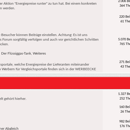
2.006 Be
r Aktion "Energiepreise runter" zu tun hat. Bei einem konkreten
364 T
en werden.
220 Bei
61 Th
e Besucher können Beiträge einstellen. Achtung: Es ist uns
s Forum sorgfältig verfolgen und auch vor gerichtlichen Schritten
5.070 Be
ecken.
765 T
,
Der Flüssiggas-Tank
,
Weiteres
271 Bei
sportale, welche Energiepreise der Lieferanten miteinander
43 Th
von Werbern für Vergleichsportale finden sich in der WERBEECKE
1.327 Be
t gehört hierher.
252 T
160 Bei
26 Th
982 Bei
176 T
her Abgleich