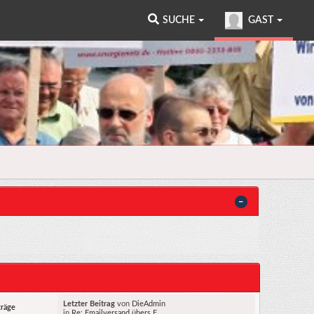
SUCHE
GAST
Letzter Beitrag
von
DieAdmin
träge
in
Re: Emailversand übers F...