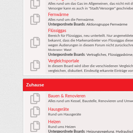
Alles rund um das Gas im Allgemeinen, das nicht mit de
Versorger kann es auch in "Stadt/Versorger" geschrieb
Fernwärme
Alles rund um die Fernwärme.
Untergeordnete Boards
:
Aktionsgruppe Fernwärme
Flüssiggas
Bereich für Flüssiggas, neu unterteilt. Nur angemeldet
bekannt, dass die Markenanbieter von Flüssiggas diese
wegen Äußerungen in diesem Forum nicht zurückschr
Moderator:
Watzl
Untergeordnete Boards
:
Vertragliches
,
Flüssiggasbörse
Vergleichsportale
In diesem Board wird über die verschiedenen Vergleich
vergleichen, diskutiert. Eindeutig erkannte Einträge 
Zuhause
Bauen & Renovieren
Alles rund um Kessel, Baustelle, Renovieren und Umwel
Hausgeräte
Rund um Hausgeräte
Heizen
Rund ums Heizen
Untergeordnete Boards
:
Heizungsregelung
,
Hydraulisc