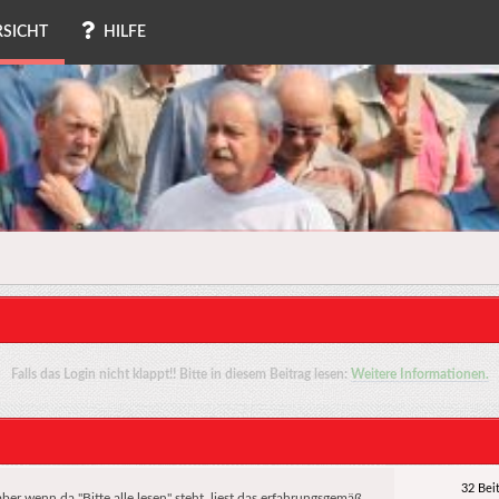
SICHT
HILFE
Falls das Login nicht klappt!! Bitte in diesem Beitrag lesen:
Weitere Informationen.
32 Bei
ber wenn da "Bitte alle lesen" steht, liest das erfahrungsgemäß