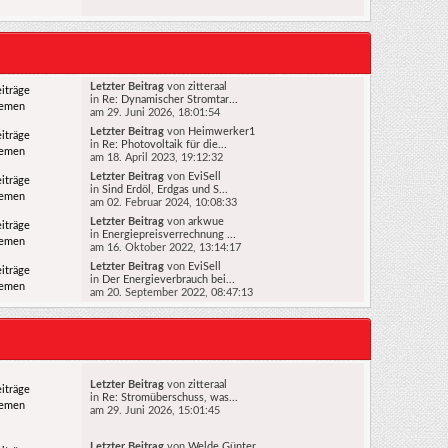
Letzter Beitrag
von
zitteraal
iträge
in
Re: Dynamischer Stromtar...
hemen
am 29. Juni 2026, 18:01:54
Letzter Beitrag
von
Heimwerker1
iträge
in
Re: Photovoltaik für die...
hemen
am 18. April 2023, 19:12:32
Letzter Beitrag
von
EviSell
iträge
in
Sind Erdöl, Erdgas und S...
hemen
am 02. Februar 2024, 10:08:33
Letzter Beitrag
von
arkwue
iträge
in
Energiepreisverrechnung ...
hemen
am 16. Oktober 2022, 13:14:17
Letzter Beitrag
von
EviSell
iträge
in
Der Energieverbrauch bei...
hemen
am 20. September 2022, 08:47:13
Letzter Beitrag
von
zitteraal
iträge
in
Re: Stromüberschuss, was...
hemen
am 29. Juni 2026, 15:01:45
Letzter Beitrag
von
Welde Günter