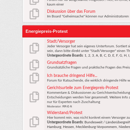
kaum einer
Diskussion über das Forum
Im Board "Geheimsache" können nur Administratoren sc
Energiepreis-Protest
Stadt/Versorger
Jeder Versorger hat sein eigenes Unterforum. Sortiert 
sein, dann bitte direkt unter "Stadt/Versorger" einen T
Untergeordnete Boards
:
1
,
2
,
3
,
A
,
B
,
C
,
D
,
E
,
F
,
G
,
H
,
I
Grundsatzfragen
Grundsätzliche Fragen und praktische Fragen des Preisp
Ich brauche dringend Hilfe...
Forum für Ratsuchende, die wirklich dringende Hilfe 
Gerichtsurteile zum Energiepreis-Protest
Kommentare & Diskussionen zu Gerichtsentscheidunge
Entscheidungen werden hier gesammelt. Weitere Info 
nur für Experten nach Zuschaltung
Moderator:
RR-E-ft
Widerstand/Protest
Hier kommt rein, was nicht konkret einem Versorger z
Untergeordnete Boards
:
Bundesweit / Länderübergrei
Hamburg
,
Hessen
,
Mecklenburg-Vorpommern
,
Nieder