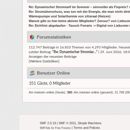
Re: Dynamischer Stromtarif im Sommer – sinnvoller als Fixpreis?
Re: Stromüberschuss, was tun mit der Energie, die man nicht direk
Wärmepumpe und Solarthermie
von
zitteraal
(
Heizen
)
Warum gibt es hier keine aktiven Mitglieder? Zensur?
von
Liebust
Re: Eichfrist abgelaufen - Tausch Ferraris -> Digital
von
Liebuster
Forumstatistiken
112.747 Beiträge in 16.810 Themen von 4.295 Mitglieder. Neuest
Letzter Beitrag:
"
Re: Dynamischer Stromtar...
"
( 29. Juni 2026, 18:0
Anzeigen der neuesten Beiträge
[Weitere Statistiken]
Benutzer Online
351 Gäste, 0 Mitglieder
Am meisten online (heute):
360
. Am meisten online (gesamt): 21.769 (06.
SMF 2.0.19
|
SMF © 2011
,
Simple Machines
|
Terms and Policies
SMFAds
for
Free Forums