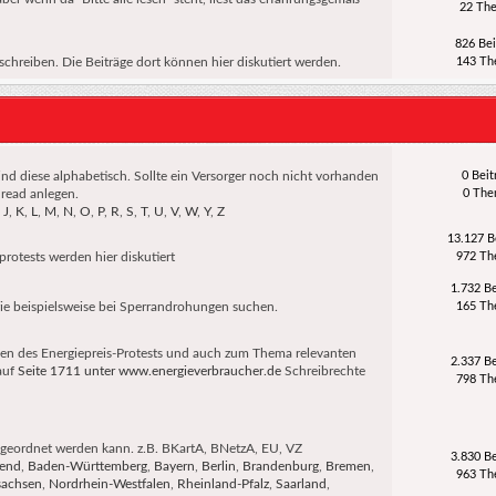
22 Th
826 Bei
hreiben. Die Beiträge dort können hier diskutiert werden.
143 T
sind diese alphabetisch. Sollte ein Versorger noch nicht vorhanden
0 Beit
hread anlegen.
0 Th
,
J
,
K
,
L
,
M
,
N
,
O
,
P
,
R
,
S
,
T
,
U
,
V
,
W
,
Y
,
Z
13.127 B
rotests werden hier diskutiert
972 T
1.732 Be
wie beispielsweise bei Sperrandrohungen suchen.
165 T
n des Energiepreis-Protests und auch zum Thema relevanten
2.337 Be
auf
Seite 1711 unter www.energieverbraucher.de
Schreibrechte
798 T
ugeordnet werden kann. z.B. BKartA, BNetzA, EU, VZ
3.830 Be
fend
,
Baden-Württemberg
,
Bayern
,
Berlin
,
Brandenburg
,
Bremen
,
963 T
sachsen
,
Nordrhein-Westfalen
,
Rheinland-Pfalz
,
Saarland
,