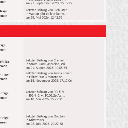
emen
am 27. September 2023, 15:55:22
Letzter Beitrag
von
Liebuster
träge
in
Warum gibt es hier keine...
hemen
am 28. Mai 2026, 12:42:58
räge
emen
Letzter Beitrag
von
Cremer
eiträge
in
Strom- und Gaspreise, Wi...
hemen
am 21. August 2023, 10:05:54
Letzter Beitrag
von
Jonna.Konen
iträge
in
Hilfe!! Fast 3 Monate oh...
hemen
am 18. November 2025, 17:17:06
Letzter Beitrag
von
RR-E-ft
iträge
in
BGH, B. v. 10.02.26 Az. ...
hemen
am 18. Mai 2026, 15:25:36
Letzter Beitrag
von
Dolphin
iträge
in
Mitstreiter
hemen
am 22. Juni 2025, 22:27:58