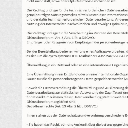
nicht mehr statt, soweit der Opt-Out-Cookie vorhanden ist.
Die Rechtsgrundlage für die technisch erforderlichen Datenverarbeit
gemeinnützigen Satzungszweckes mittels kostenloser Informationsber
und der dafür technisch erforderlichen Datenverarbeitung. Anderersei
Nutzung der Internetseiten nachvollziehen und etwaige Optimierun
Die Rechtsgrundlage für die Verarbeitung im Rahmen der Bereitstell
Diskussionsforum, Art. 6 Abs. 1 lit. a DSGVO.
Empfänger oder Kategorien von Empfängern der personenbezogenen 
Bei der Bereitstellung bedienen wir uns eines Auftragsverarbeiters, de
es sich um die cycro systems OHG Marbacher Gasse 24a, 99084 Erf
Übermittlung in ein Drittland oder an eine internationale Organisati
Eine Übermittlung in ein Drittland oder an eine internationale Organi
Dauer, für die die personenbezogenen Daten gespeichert werden (Ar
Soweit die Datenverarbeitung die Übermittlung und Auslieferung der 
Datenverarbeitung zur statistischen Auswertung der Zugriffe auf uns
findet direkt im Rahmen dieser Datenverarbeitung statt. Soweit di
Diskussionsforum registriert sind.
Betroffenenrechte (Art. 13 Abs. 2 lit. c DSGVO)
Ihnen stehen aus der Datenschutzgrundverordnung verschiedene Be
- Sie haben das Recht, von uns Auskunft über die bei uns gespeic