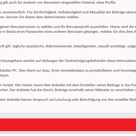
gilt auch für anderen von Benutzern eingestelltes Material, etwa Profile.
 verantwortlich. Für die Richtigkeit, Vollständigkeit und Aktualität der Beiträge über
en, können Sie diesen dem Administrator melden.
eigenen Benutzernamen zu wählen und Ihr Benutzerprofil auszufüllen. Hierzu wird die 
Sie in Besitz eines Passwortes eines anderen Benutzers gelangen, melden Sie dies dem A
 gilt: Jegliche rassistische, diskriminierende, beleidigenden, sexuell anstößige, vul
 Rechtsvergehens werden auf Verlangen der Strafverfolgungsbehörden diese Information
okalen PC. Dies dient nur dazu, Ihren Anmeldestatus zu protokollieren und forumeigen
 Spam.
en Nutzer. Der Nutzer räumt dem Anbieter mit dem Einstellen seines Beitrags in das Fo
chen. Der Anbieter hat das Recht, Beiträge innerhalb seiner Webseite zu verschieben 
 den Anbieter keinen Anspruch auf Löschung oder Berichtigung von ihm erstellter Bei