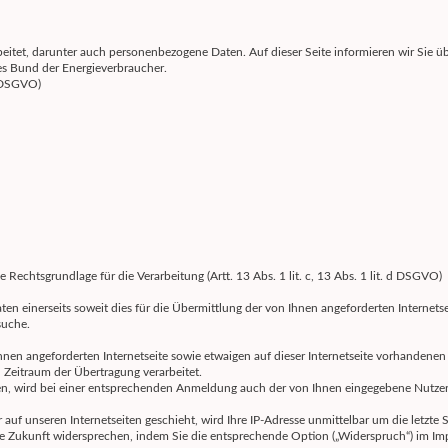
beitet, darunter auch personenbezogene Daten. Auf dieser Seite informieren wir Sie 
es Bund der Energieverbraucher.
a DSGVO)
echtsgrundlage für die Verarbeitung (Artt. 13 Abs. 1 lit. c, 13 Abs. 1 lit. d DSGVO)
n einerseits soweit dies für die Übermittlung der von Ihnen angeforderten Internetse
suche.
hnen angeforderten Internetseite sowie etwaigen auf dieser Internetseite vorhandenen R
Zeitraum der Übertragung verarbeitet.
tzen, wird bei einer entsprechenden Anmeldung auch der von Ihnen eingegebene Nutzer
auf unseren Internetseiten geschieht, wird Ihre IP-Adresse unmittelbar um die letzte 
die Zukunft widersprechen, indem Sie die entsprechende Option („Widerspruch“) im I