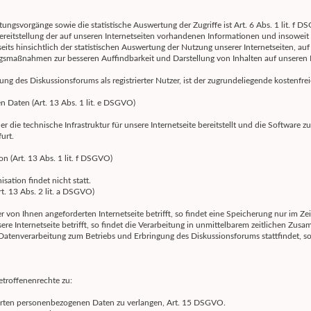
ungsvorgänge sowie die statistische Auswertung der Zugriffe ist Art. 6 Abs. 1 lit. f 
eitstellung der auf unseren Internetseiten vorhandenen Informationen und insoweit hi
ts hinsichtlich der statistischen Auswertung der Nutzung unserer Internetseiten, auf un
gsmaßnahmen zur besseren Auffindbarkeit und Darstellung von Inhalten auf unseren 
ung des Diskussionsforums als registrierter Nutzer, ist der zugrundeliegende kosten
Daten (Art. 13 Abs. 1 lit. e DSGVO)
r die technische Infrastruktur für unsere Internetseite bereitstellt und die Software zu
urt.
on (Art. 13 Abs. 1 lit. f DSGVO)
sation findet nicht statt.
t. 13 Abs. 2 lit. a DSGVO)
von Ihnen angeforderten Internetseite betrifft, so findet eine Speicherung nur im Ze
ere Internetseite betrifft, so findet die Verarbeitung in unmittelbarem zeitlichen Zus
e Datenverarbeitung zum Betriebs und Erbringung des Diskussionsforums stattfindet,
troffenenrechte zu:
herten personenbezogenen Daten zu verlangen, Art. 15 DSGVO.