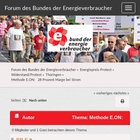
Forum des Bundes der Energieverbraucher
Forum des Bundes der Energieverbraucher
»
Energiepreis-Protest
»
Widerstand/Protest
»
Thüringen
»
Methode E.ON:   28 Prozent Marge bei Strom
« vorheriges
nächstes »
Seiten: [
1
]
Nach unten
Autor
Thema: Methode E.ON:
28 Prozent Marge bei Strom (Gelesen 12446 mal)
0 Mitglieder und 1 Gast betrachten dieses Thema.
RR-E-ft