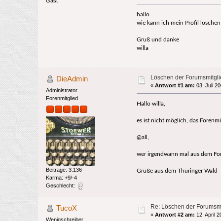
Gast
hallo
wie kann ich mein Profil lösche
Gruß und danke
willa
Löschen der Forumsmitgli
DieAdmin
«
Antwort #1 am:
03. Juli 2
Administrator
Forenmitglied
Hallo willa,
es ist nicht möglich, das Foren
@all,
wer irgendwann mal aus dem For
Beiträge: 3.136
Grüße aus dem Thüringer Wald
Karma: +9/-4
Geschlecht:
Re: Löschen der Forumsmi
TucoX
«
Antwort #2 am:
12. April 2
Wenigschreiber