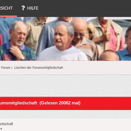
SICHT
HILFE
s Forum
»
Löschen der Forumsmitgliedschaft
msmitgliedschaft (Gelesen 20082 mal)
edschaft
 »