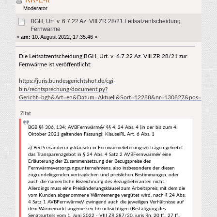
Fernwärme (Gelesen 9114 mal)
Moderator
BGH, Urt. v. 6.7.22 Az. VIII ZR 28/21 Leitsatzentscheidung
Fernwärme
«
am:
10. August 2022, 17:35:46 »
Die Leitsatzentscheidung BGH, Urt. v. 6.7.22 Az. VIII ZR 28/21 zur
Fernwärme ist veröffentlicht:
https://juris.bundesgerichtshof.de/cgi-
bin/rechtsprechung/document.py?
Gericht=bgh&Art=en&Datum=Aktuell&Sort=12288&nr=130827&pos=12&a
Zitat
BGB §§ 306, 134; AVBFernwärmeV §§ 4, 24 Abs. 4 (in der bis zum 4.
Oktober 2021 geltenden Fassung); KlauselRL Art. 6 Abs. 1
a) Bei Preisänderungsklauseln in Fernwärmelieferungsverträgen gebietet
das Transparenzgebot in § 24 Abs. 4 Satz 2 AVBFernwärmeV eine
Erläuterung der Zusammensetzung der Bezugspreise des
Fernwärmeversorgungsunternehmens, also insbesondere der diesen
zugrundeliegenden vertraglichen und preislichen Bestimmungen, oder
auch die namentliche Bezeichnung des Bezugslieferanten nicht.
Allerdings muss eine Preisänderungsklausel zum Arbeitspreis, mit dem die
vom Kunden abgenommene Wärmemenge vergütet wird, nach § 24 Abs.
4 Satz 1 AVBFernwärmeV zwingend auch die jeweiligen Verhältnisse auf
dem Wärmemarkt angemessen berücksichtigen (Bestätigung des
Senatsurteils vom 1. Juni 2022 - VIII ZR 287/20, juris Rn. 20 ff., 27 ff.,