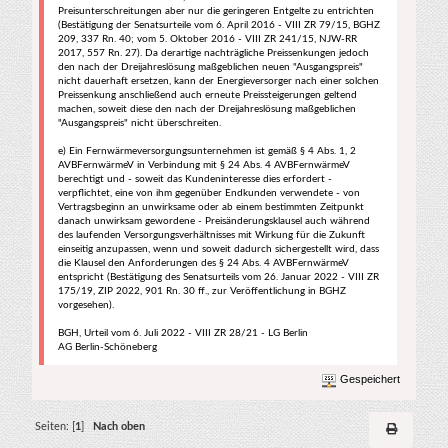
Preisunterschreitungen aber nur die geringeren Entgelte zu entrichten
(Bestätigung der Senatsurteile vom 6. April 2016 - VIII ZR 79/15, BGHZ
209, 337 Rn. 40; vom 5. Oktober 2016 - VIII ZR 241/15, NJW-RR
2017, 557 Rn. 27). Da derartige nachträgliche Preissenkungen jedoch
den nach der Dreijahreslösung maßgeblichen neuen "Ausgangspreis"
nicht dauerhaft ersetzen, kann der Energieversorger nach einer solchen
Preissenkung anschließend auch erneute Preissteigerungen geltend
machen, soweit diese den nach der Dreijahreslösung maßgeblichen
"Ausgangspreis" nicht überschreiten.
e) Ein Fernwärmeversorgungsunternehmen ist gemäß § 4 Abs. 1, 2
AVBFernwärmeV in Verbindung mit § 24 Abs. 4 AVBFernwärmeV
berechtigt und - soweit das Kundeninteresse dies erfordert -
verpflichtet, eine von ihm gegenüber Endkunden verwendete - von
Vertragsbeginn an unwirksame oder ab einem bestimmten Zeitpunkt
danach unwirksam gewordene - Preisänderungsklausel auch während
des laufenden Versorgungsverhältnisses mit Wirkung für die Zukunft
einseitig anzupassen, wenn und soweit dadurch sichergestellt wird, dass
die Klausel den Anforderungen des § 24 Abs. 4 AVBFernwärmeV
entspricht (Bestätigung des Senatsurteils vom 26. Januar 2022 - VIII ZR
175/19, ZIP 2022, 901 Rn. 30 ff., zur Veröffentlichung in BGHZ
vorgesehen).
BGH, Urteil vom 6. Juli 2022 - VIII ZR 28/21 - LG Berlin
AG Berlin-Schöneberg
Gespeichert
Seiten: [
1
]
Nach oben