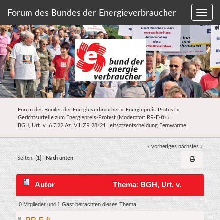
Forum des Bundes der Energieverbraucher
Forum des Bundes der Energieverbraucher
»
Energiepreis-Protest
»
Gerichtsurteile zum Energiepreis-Protest
(Moderator:
RR-E-ft
) »
BGH, Urt. v. 6.7.22 Az. VIII ZR 28/21 Leitsatzentscheidung Fernwärme
« vorheriges
nächstes »
Seiten: [
1
]
Nach unten
Autor
Thema: BGH, Urt. v.
6.7.22 Az. VIII ZR 28/21 Leitsatzentscheidung
0 Mitglieder und 1 Gast betrachten dieses Thema.
RR-E-ft