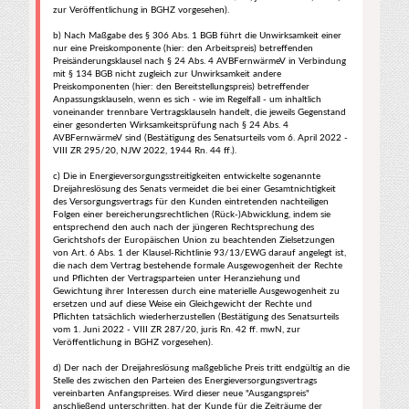
zur Veröffentlichung in BGHZ vorgesehen).
b) Nach Maßgabe des § 306 Abs. 1 BGB führt die Unwirksamkeit einer
nur eine Preiskomponente (hier: den Arbeitspreis) betreffenden
Preisänderungsklausel nach § 24 Abs. 4 AVBFernwärmeV in Verbindung
mit § 134 BGB nicht zugleich zur Unwirksamkeit andere
Preiskomponenten (hier: den Bereitstellungspreis) betreffender
Anpassungsklauseln, wenn es sich - wie im Regelfall - um inhaltlich
voneinander trennbare Vertragsklauseln handelt, die jeweils Gegenstand
einer gesonderten Wirksamkeitsprüfung nach § 24 Abs. 4
AVBFernwärmeV sind (Bestätigung des Senatsurteils vom 6. April 2022 -
VIII ZR 295/20, NJW 2022, 1944 Rn. 44 ff.).
c) Die in Energieversorgungsstreitigkeiten entwickelte sogenannte
Dreijahreslösung des Senats vermeidet die bei einer Gesamtnichtigkeit
des Versorgungsvertrags für den Kunden eintretenden nachteiligen
Folgen einer bereicherungsrechtlichen (Rück-)Abwicklung, indem sie
entsprechend den auch nach der jüngeren Rechtsprechung des
Gerichtshofs der Europäischen Union zu beachtenden Zielsetzungen
von Art. 6 Abs. 1 der Klausel-Richtlinie 93/13/EWG darauf angelegt ist,
die nach dem Vertrag bestehende formale Ausgewogenheit der Rechte
und Pflichten der Vertragsparteien unter Heranziehung und
Gewichtung ihrer Interessen durch eine materielle Ausgewogenheit zu
ersetzen und auf diese Weise ein Gleichgewicht der Rechte und
Pflichten tatsächlich wiederherzustellen (Bestätigung des Senatsurteils
vom 1. Juni 2022 - VIII ZR 287/20, juris Rn. 42 ff. mwN, zur
Veröffentlichung in BGHZ vorgesehen).
d) Der nach der Dreijahreslösung maßgebliche Preis tritt endgültig an die
Stelle des zwischen den Parteien des Energieversorgungsvertrags
vereinbarten Anfangspreises. Wird dieser neue "Ausgangspreis"
anschließend unterschritten, hat der Kunde für die Zeiträume der