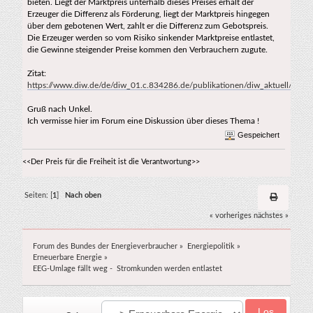
bieten. Liegt der Marktpreis unterhalb dieses Preises erhält der
Erzeuger die Differenz als Förderung, liegt der Marktpreis hingegen
über dem gebotenen Wert, zahlt er die Differenz zum Gebotspreis.
Die Erzeuger werden so vom Risiko sinkender Marktpreise entlastet,
die Gewinne steigender Preise kommen den Verbrauchern zugute.
Zitat:
https://www.diw.de/de/diw_01.c.834286.de/publikationen/diw_aktuell/2022
Gruß nach Unkel.
Ich vermisse hier im Forum eine Diskussion über dieses Thema !
Gespeichert
<<Der Preis für die Freiheit ist die Verantwortung>>
Seiten: [
1
]
Nach oben
« vorheriges
nächstes »
Forum des Bundes der Energieverbraucher
»
Energiepolitik
»
Erneuerbare Energie
»
EEG-Umlage fällt weg -  Stromkunden werden entlastet