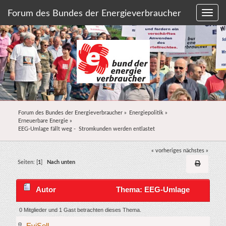
Forum des Bundes der Energieverbraucher
Forum des Bundes der Energieverbraucher
»
Energiepolitik
»
Erneuerbare Energie
»
EEG-Umlage fällt weg -  Stromkunden werden entlastet
« vorheriges
nächstes »
Seiten: [
1
]
Nach unten
Autor
Thema: EEG-Umlage
fällt weg - Stromkunden werden entlastet (Gelesen
0 Mitglieder und 1 Gast betrachten dieses Thema.
EviSell