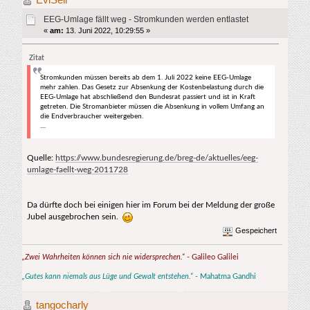
10105 mal)
EEG-Umlage fällt weg - Stromkunden werden entlastet
«
am:
13. Juni 2022, 10:29:55 »
Zitat
Stromkunden müssen bereits ab dem 1. Juli 2022 keine EEG-Umlage
mehr zahlen. Das Gesetz zur Absenkung der Kostenbelastung durch die
EEG-Umlage hat abschließend den Bundesrat passiert und ist in Kraft
getreten. Die Stromanbieter müssen die Absenkung in vollem Umfang an
die Endverbraucher weitergeben.
....
Quelle:
https://www.bundesregierung.de/breg-de/aktuelles/eeg-
umlage-faellt-weg-2011728
Da dürfte doch bei einigen hier im Forum bei der Meldung der große
Jubel ausgebrochen sein.
Gespeichert
„Zwei Wahrheiten können sich nie widersprechen.“
- Galileo Galilei
„Gutes kann niemals aus Lüge und Gewalt entstehen.“
- Mahatma Gandhi
tangocharly