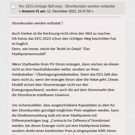
Re: EEG-Umlage fällt weg - Stromkunden werden entlastet
«
Antwort #1 am:
12. Dezember 2022, 22:47:55 »
Stromkunden werden entlastet ?
Auch hierbei ist die Rechnung nicht ohne den Wirt zu machen.
Ob hierzu das EEG 2023 schon den richtigen Weg beschritten hat,
ist fraglich.
Denn, wie immer, steckt der Teufel im Detail: "Das
Marktprämienmodell".
Wenn Stadtwerke ihren PV-Strom erzeugen, dann reichen sie diesen
nicht an ihre Haushaltskunden weiter, sondern an ihren
Netzbetreiber / Übertragungsnetzbetreiber. Denn das EEG läßt dies
dann nicht zu, wenn der erzeugte Strom über die Netze geht. Dieses
Modell sichert dem Stromerzeuger nicht nur den
Erzeugungsaufwand, sondern auch die auf dem Strommarkt über
die Strombörse erzielbaren Gewinne.
Um sicherzustellen, dass ausgeschriebene Kapazitäten zu dem für
den Stromkunden günstigst möglichen Preis vergeben werden, kann
die Direktvermarktung statt mit einer Marktprämie mit
Differenzverträgen (sog. „Contracts for Difference“) kombiniert
werden, bei denen Erzeuger nicht auf eine Marktprämie bieten,
sondern direkt einen bestimmten Preis je eingespeister kWh Strom