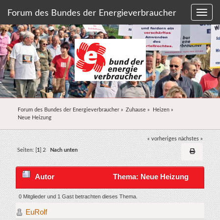
Forum des Bundes der Energieverbraucher
Forum des Bundes der Energieverbraucher
»
Zuhause
»
Heizen
»
Neue Heizung
« vorheriges
nächstes »
Seiten: [
1
]
2
Nach unten
Autor
Thema: Neue Heizung
(Gelesen 48678 mal)
0 Mitglieder und 1 Gast betrachten dieses Thema.
EuRolf