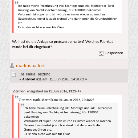
Ich habe meine Pelletheizung inkl. Montage und inkl. Heizkörper (weil
Umstieg von Nachtspeicherheizung ) für 13000€ bekommen
Verbrauch ist super und ich würde es immer wieder so machen
Gasanschluss kostet ja auch erstmal und dann noch die Grundgebühren
etc.
Es ist also nicht was nur für Ökos
Wo hast du die Anlage so preiswert erhalten? Welches Fabrikat
wurde bei dir eingebaut?
Gespeichert
markusbartnik
Re: Neue Heizung
«
Antwort #11 am:
11. Juni 2016, 14:01:03 »
Zitat von: energieheld am 11. Juni 2016, 13:26:47
Zitat von: markusbartnik am 14. Januar 2016, 22:46:25
Ich habe meine Pelletheizung inkl. Montage und inkl. Heizkörper
(weil Umstieg von Nachtspeicherheizung ) für 13000€
bekommen
Verbrauch ist super und ich würde es immer wieder so machen
Gasanschluss kostet ja auch erstmal und dann noch die
Grundgebühren etc.
Es ist also nicht was nur für Ökos