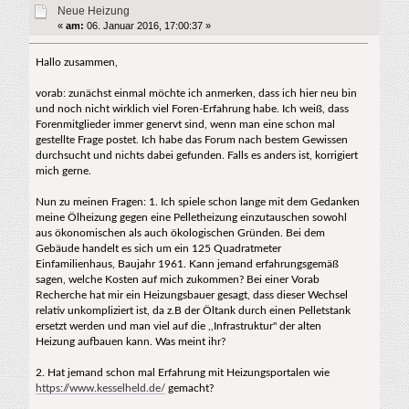
Neue Heizung
«
am:
06. Januar 2016, 17:00:37 »
Hallo zusammen,
vorab: zunächst einmal möchte ich anmerken, dass ich hier neu bin
und noch nicht wirklich viel Foren-Erfahrung habe. Ich weiß, dass
Forenmitglieder immer genervt sind, wenn man eine schon mal
gestellte Frage postet. Ich habe das Forum nach bestem Gewissen
durchsucht und nichts dabei gefunden. Falls es anders ist, korrigiert
mich gerne.
Nun zu meinen Fragen: 1. Ich spiele schon lange mit dem Gedanken
meine Ölheizung gegen eine Pelletheizung einzutauschen sowohl
aus ökonomischen als auch ökologischen Gründen. Bei dem
Gebäude handelt es sich um ein 125 Quadratmeter
Einfamilienhaus, Baujahr 1961. Kann jemand erfahrungsgemäß
sagen, welche Kosten auf mich zukommen? Bei einer Vorab
Recherche hat mir ein Heizungsbauer gesagt, dass dieser Wechsel
relativ unkompliziert ist, da z.B der Öltank durch einen Pelletstank
ersetzt werden und man viel auf die ,,Infrastruktur" der alten
Heizung aufbauen kann. Was meint ihr?
2. Hat jemand schon mal Erfahrung mit Heizungsportalen wie
https://www.kesselheld.de/
gemacht?