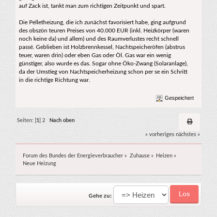
auf Zack ist, tankt man zum richtigen Zeitpunkt und spart.
Die Pelletheizung, die ich zunächst favorisiert habe, ging aufgrund
des obszön teuren Preises von 40.000 EUR (inkl. Heizkörper (waren
noch keine da) und allem) und des Raumverlustes recht schnell
passé. Geblieben ist Holzbrennkessel, Nachtspeicheröfen (abstrus
teuer, waren drin) oder eben Gas oder Öl. Gas war ein wenig
günstiger, also wurde es das. Sogar ohne Öko-Zwang (Solaranlage),
da der Umstieg von Nachtspeicherheizung schon per se ein Schritt
in die richtige Richtung war.
Gespeichert
Seiten: [
1
]
2
Nach oben
« vorheriges
nächstes »
Forum des Bundes der Energieverbraucher
»
Zuhause
»
Heizen
»
Neue Heizung
Gehe zu: