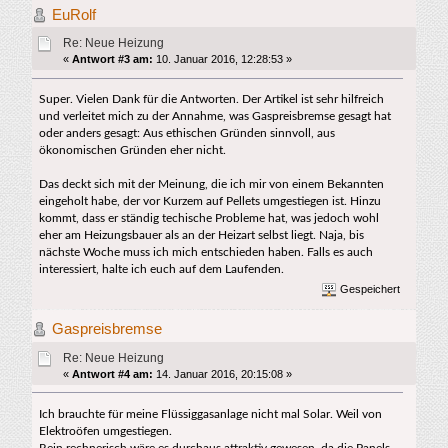
EuRolf
Re: Neue Heizung
«
Antwort #3 am:
10. Januar 2016, 12:28:53 »
Super. Vielen Dank für die Antworten. Der Artikel ist sehr hilfreich
und verleitet mich zu der Annahme, was Gaspreisbremse gesagt hat
oder anders gesagt: Aus ethischen Gründen sinnvoll, aus
ökonomischen Gründen eher nicht.
Das deckt sich mit der Meinung, die ich mir von einem Bekannten
eingeholt habe, der vor Kurzem auf Pellets umgestiegen ist. Hinzu
kommt, dass er ständig techische Probleme hat, was jedoch wohl
eher am Heizungsbauer als an der Heizart selbst liegt. Naja, bis
nächste Woche muss ich mich entschieden haben. Falls es auch
interessiert, halte ich euch auf dem Laufenden.
Gespeichert
Gaspreisbremse
Re: Neue Heizung
«
Antwort #4 am:
14. Januar 2016, 20:15:08 »
Ich brauchte für meine Flüssiggasanlage nicht mal Solar. Weil von
Elektroöfen umgestiegen.
Rein rechnerisch wäre es durchaus attraktiv gewesen, da die Panels