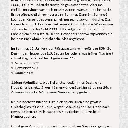
2000,- EUR im Endeffekt zusätzlich gekostet hätten. Aber mal
ehrlich: Im Winter, wenn ich massiv warmes Wasser brauche, ist der
Ertrag offensichtlich geringer als im Sommer. Dann (im Sommer)
kocht der Kessel über, wenn ich eh nur recht lauwarm dusche. Das
habe ich mir mal durchexerziert, wieviel Gas ich für das Warmwasser
so brauche. Bis das Geld 2000,- EUR aufgebraucht ist, sind die
Panele sicherlich auszutauschen. Besonders hochwertig können die
bei dem Preis ohnehin nicht sein. Also abgelehnt.
Im Sommer, 15. Juli kam der Flüssiggastank rein, gefüllt zu 85%. Zu
Beginn der Heizperiode (15. September oder etwas früher, Frau friert
schnell) lag der Stand bei abgelesenen 77%.
1. November: 70%
1. Dezember: 62%
1. Januar: 51%
116qm Wohnfläche, plus Keller etc. . gedämmtes Dach, eine
Haushälfte bis jetzt (2 von 4 Seitenwänden) gedämmt, da nur 24cm
Außenwanddicke. Wird diesen Sommer fertiggestellt.
Ich bin höchst zufrieden. Natürlich spielte auch eine gewisse
UNbehaglichkeit eine Rolle, wegen Gasexplosion usw. Doch nach
etwas Recherche: Meist waren es Bauarbeiten oder gezielte
Manipulationen.
Günstigster Anschaffungspreis, überschaubare Gaspreise, geringer