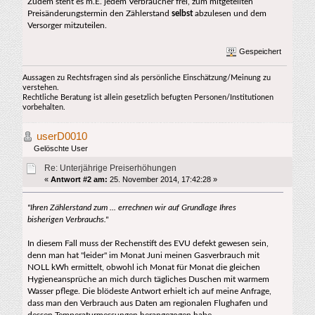
Zudem steht es m.E. jedem Verbraucher frei, zum mitgeteilten
Preisänderungstermin den Zählerstand
selbst
abzulesen und dem
Versorger mitzuteilen.
Gespeichert
Aussagen zu Rechtsfragen sind als persönliche Einschätzung/Meinung zu
verstehen.
Rechtliche Beratung ist allein gesetzlich befugten Personen/Institutionen
vorbehalten.
userD0010
Gelöschte User
Re: Unterjährige Preiserhöhungen
«
Antwort #2 am:
25. November 2014, 17:42:28 »
"Ihren Zählerstand zum ... errechnen wir auf Grundlage Ihres
bisherigen Verbrauchs."
In diesem Fall muss der Rechenstift des EVU defekt gewesen sein,
denn man hat "leider" im Monat Juni meinen Gasverbrauch mit
NOLL kWh ermittelt, obwohl ich Monat für Monat die gleichen
Hygieneansprüche an mich durch tägliches Duschen mit warmem
Wasser pflege. Die blödeste Antwort erhielt ich auf meine Anfrage,
dass man den Verbrauch aus Daten am regionalen Flughafen und
dessen Temperaturmessungen herangezogen habe.