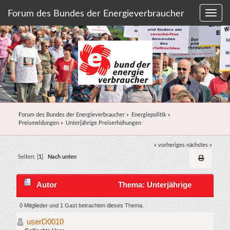
Forum des Bundes der Energieverbraucher
Forum des Bundes der Energieverbraucher
»
Energiepolitik
»
Preismeldungen
»
Unterjährige Preiserhöhungen
« vorheriges
nächstes »
Seiten: [
1
]
Nach unten
Autor
Thema: Unterjährige
Preiserhöhungen (Gelesen 13896 mal)
0 Mitglieder und 1 Gast betrachten dieses Thema.
userD0010