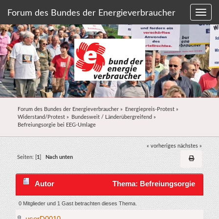
Forum des Bundes der Energieverbraucher
Forum des Bundes der Energieverbraucher
»
Energiepreis-Protest
»
Widerstand/Protest
»
Bundesweit / Länderübergreifend
»
Befreiungsorgie bei EEG-Umlage
« vorheriges
nächstes »
Seiten: [
1
]
Nach unten
Autor
Thema: Befreiungsorgie
bei EEG-Umlage (Gelesen 13161 mal)
0 Mitglieder und 1 Gast betrachten dieses Thema.
userD0010