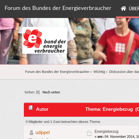
Forum des Bundes der Energieverbraucher
ÜBER
Forum des Bundes der Energieverbraucher
»
Wichtig
»
Diskussion über da
Seiten: [
1
]
Nach unten
Autor
Thema: Energiebezug (G
0 Mitglieder und 1 Gast betrachten dieses Thema.
Energiebezug
udippel
«
am:
04. November 2014, 10