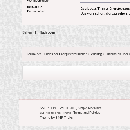
Wenigschreiber
Beiträge: 2
Es gibt das Thema 'Energiebezug
Karma: +0/-0
Das wäre schon, dort zu sehen. E
Seiten: [
1
]
Nach oben
Forum des Bundes der Energieverbraucher
»
Wichtig
»
Diskussion über 
SMF 2.0.19
|
SMF © 2011
,
Simple Machines
|
Terms and Policies
SMFAds
for
Free Forums
Theme by
SMF Tricks