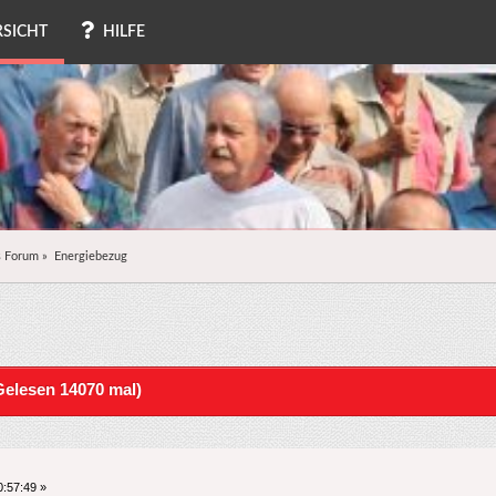
SICHT
HILFE
s Forum
»
Energiebezug
elesen 14070 mal)
:57:49 »