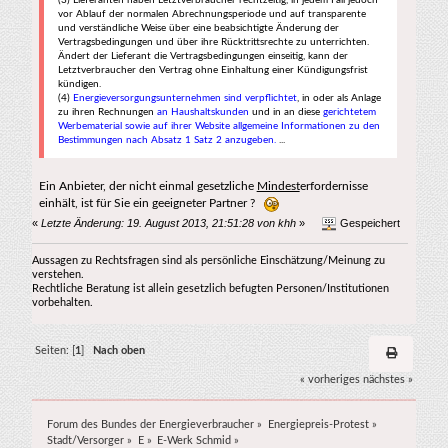
vor Ablauf der normalen Abrechnungsperiode und auf transparente
und verständliche Weise über eine beabsichtigte Änderung der
Vertragsbedingungen und über ihre Rücktrittsrechte zu unterrichten.
Ändert der Lieferant die Vertragsbedingungen einseitig, kann der
Letztverbraucher den Vertrag ohne Einhaltung einer Kündigungsfrist
kündigen.
(4)
Energieversorgungsunternehmen sind verpflichtet
, in oder als Anlage
zu ihren Rechnungen
an Haushaltskunden
und in an diese
gerichtetem
Werbematerial sowie auf ihrer Website allgemeine Informationen zu den
Bestimmungen nach Absatz 1 Satz 2 anzugeben.
...
Ein Anbieter, der nicht einmal gesetzliche
Mindest
erfordernisse
einhält, ist für Sie ein geeigneter Partner ?
«
Letzte Änderung: 19. August 2013, 21:51:28 von khh
»
Gespeichert
Aussagen zu Rechtsfragen sind als persönliche Einschätzung/Meinung zu
verstehen.
Rechtliche Beratung ist allein gesetzlich befugten Personen/Institutionen
vorbehalten.
Seiten: [
1
]
Nach oben
« vorheriges
nächstes »
Forum des Bundes der Energieverbraucher
»
Energiepreis-Protest
»
Stadt/Versorger
»
E
»
E-Werk Schmid
»