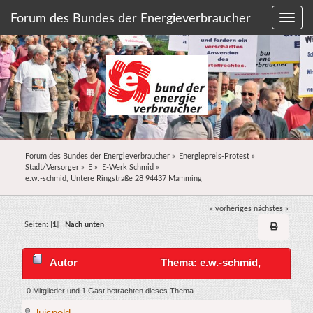
Forum des Bundes der Energieverbraucher
Forum des Bundes der Energieverbraucher
»
Energiepreis-Protest
»
Stadt/Versorger
»
E
»
E-Werk Schmid
»
e.w.-schmid, Untere Ringstraße 28 94437 Mamming
« vorheriges
nächstes »
Seiten: [
1
]
Nach unten
Autor
Thema: e.w.-schmid,
Untere Ringstraße 28 94437 Mamming (Gelesen
0 Mitglieder und 1 Gast betrachten dieses Thema.
luispold