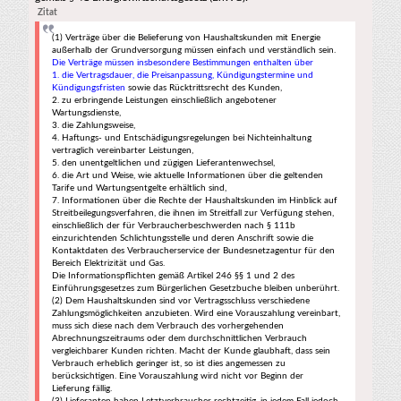
Zitat
(1) Verträge über die Belieferung von Haushaltskunden mit Energie
außerhalb der Grundversorgung müssen einfach und verständlich sein.
Die Verträge müssen insbesondere Bestimmungen enthalten über
1. die Vertragsdauer, die Preisanpassung, Kündigungstermine und
Kündigungsfristen
sowie das Rücktrittsrecht des Kunden,
2. zu erbringende Leistungen einschließlich angebotener
Wartungsdienste,
3. die Zahlungsweise,
4. Haftungs- und Entschädigungsregelungen bei Nichteinhaltung
vertraglich vereinbarter Leistungen,
5. den unentgeltlichen und zügigen Lieferantenwechsel,
6. die Art und Weise, wie aktuelle Informationen über die geltenden
Tarife und Wartungsentgelte erhältlich sind,
7. Informationen über die Rechte der Haushaltskunden im Hinblick auf
Streitbeilegungsverfahren, die ihnen im Streitfall zur Verfügung stehen,
einschließlich der für Verbraucherbeschwerden nach § 111b
einzurichtenden Schlichtungsstelle und deren Anschrift sowie die
Kontaktdaten des Verbraucherservice der Bundesnetzagentur für den
Bereich Elektrizität und Gas.
Die Informationspflichten gemäß Artikel 246 §§ 1 und 2 des
Einführungsgesetzes zum Bürgerlichen Gesetzbuche bleiben unberührt.
(2) Dem Haushaltskunden sind vor Vertragsschluss verschiedene
Zahlungsmöglichkeiten anzubieten. Wird eine Vorauszahlung vereinbart,
muss sich diese nach dem Verbrauch des vorhergehenden
Abrechnungszeitraums oder dem durchschnittlichen Verbrauch
vergleichbarer Kunden richten. Macht der Kunde glaubhaft, dass sein
Verbrauch erheblich geringer ist, so ist dies angemessen zu
berücksichtigen. Eine Vorauszahlung wird nicht vor Beginn der
Lieferung fällig.
(3) Lieferanten haben Letztverbraucher rechtzeitig, in jedem Fall jedoch