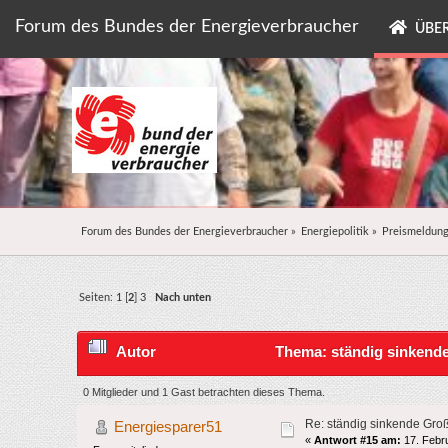
Forum des Bundes der Energieverbraucher
ÜBER
Forum des Bundes der Energieverbraucher
»
Energiepolitik
»
Preismeldun
Seiten:
1
[
2
]
3
Nach unten
Autor
Thema: ständig sinkende
0 Mitglieder und 1 Gast betrachten dieses Thema.
Re: ständig sinkende Gro
Energiesparer51
«
Antwort #15 am:
17. Febru