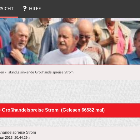
SICHT
HILFE
gen
»
ständig sinkende Großhandelspreise Strom
 Großhandelspreise Strom (Gelesen 66582 mal)
ßhandelspreise Strom
ar 2013, 20:44:29 »