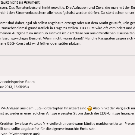
taugt nicht als Argument.
assen. Das Tomatenbeispiel hinkt gewaltig. Die Aufgaben und Ziele, die man mit der En
nicht den Stromverbrauchern alleine aufgehalst werden dürfen. Da steht schon unse
om" sind daher, egal ob selbst angebaut, erzeugt oder auf dem Markt gekauft, kein ge
n zunächst einmal grundsätzlich in Frage zu stellen. Das Gute wird oft verhindert und
emeinen Aufgabe zum Anschub sinnvoll ist, darf diese nur aus öffentlichen Haushalten
verfassungswidriges Beispiel. Wenn nicht, wann dann!? Manche Paragrafen zeigen sich vo
sene EEG-Konstrukt wird früher oder später platzen.
ßhandelspreise Strom
ar 2013, 16:05:05 »
die PV-Anlagen aus dem EEG-Fördertöpfen finanziert sind
Also hinkt der Vergleich m
 ist jedweder in einer solchen Anlage erzeugter Strom durch die EEG-Umlage finanziert
Krediten (wie bsp Autokauf) + vielleicht irgendwann künftig marktorientierten Preisen 
llt und sollte abgabenfrei für die eigenverbrauchte Ernte sein.
 von Privatpersonen aus)