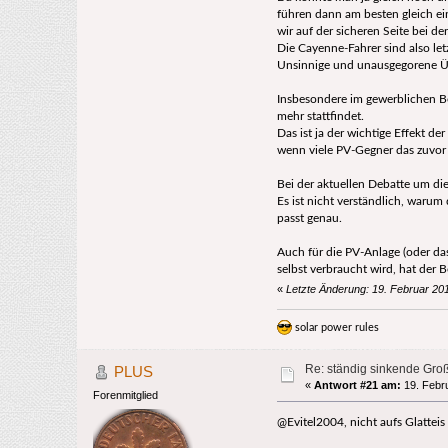
führen dann am besten gleich ei
wir auf der sicheren Seite bei de
Die Cayenne-Fahrer sind also le
Unsinnige und unausgegorene Ü
Insbesondere im gewerblichen Be
mehr stattfindet.
Das ist ja der wichtige Effekt d
wenn viele PV-Gegner das zuvor
Bei der aktuellen Debatte um d
Es ist nicht verständlich, waru
passt genau.
Auch für die PV-Anlage (oder da
selbst verbraucht wird, hat der 
«
Letzte Änderung: 19. Februar 20
solar power rules
Re: ständig sinkende Gro
PLUS
«
Antwort #21 am:
19. Febru
Forenmitglied
@Evitel2004, nicht aufs Glatteis