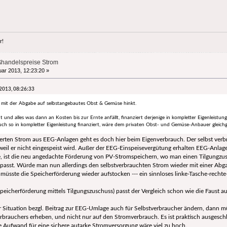
r!
ßhandelspreise Strom
ar 2013, 12:23:20 »
 2013, 08:26:33
ch mit der Abgabe auf selbstangebautes Obst & Gemüse hinkt.
und alles was dann an Kosten bis zur Ernte anfällt, finanziert derjenige in kompletter Eigenleistun
ch so in kompletter Eigenleistung finanziert, wäre dem privaten Obst- und Gemüse-Anbauer gleichge
rten Strom aus EEG-Anlagen geht es doch hier beim Eigenverbrauch. Der selbst verbrau
l er nicht eingespeist wird. Außer der EEG-Einspeisevergütung erhalten EEG-Anlagen
, ist die neu angedachte Förderung von PV-Stromspeichern, wo man einen Tilgungzus
asst. Würde man nun allerdings den selbstverbrauchten Strom wieder mit einer Abga
n müsste die Speicherförderung wieder aufstocken --- ein sinnloses linke-Tasche-rechte
eicherförderung mittels Tilgungszuschuss) passt der Vergleich schon wie die Faust au
r Situation bezgl. Beitrag zur EEG-Umlage auch für Selbstverbraucher ändern, dann 
rbrauchers erheben, und nicht nur auf den Stromverbrauch. Es ist praktisch ausgeschl
 Aufwand für eine sichere autarke Stromversorgung wäre viel zu hoch.