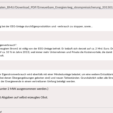
Daten_BMU/Download_PDF/Erneuerbare_Energien/eeg_strompreissicherung_201301
g bei der EEG-Umlage durchEigenproduktion und -verbrauch zu stoppen, sowie....
igenverbrauch“:
zeugtem Strom1 ist völlig von der EEG-Umlage befreit. Er beläuft sich derzeit auf ca. 2 Mrd. Euro
 ca. 10 % im Jahre 2013), weil immer mehr Unternehmen und Private die Kostenvorteile, die damit
nft.
 Eigenstromverbrauch wird ebenfalls mit einer Mindestumlage belastet, um eine weitere Entsolidari
 (bei denen Übergangslösungen geboten sind) und neuen Tatbeständen. Grundsätzlich sollen alle Str
 der Energiewende in einem vertretbaren Umfang beteiligt werden.
n unter 2 MW ausgenommen werden.)
t Abgaben auf selbst erzeugtes Obst.
r!