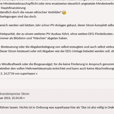
ne Mindestverbrauchspflicht oder eine ersatzweise steuerlich angesetzte Mindestverb
r Staatsfinanzierung.
tztendlich doch die neuen ethischen Vorbilder?
berlegungen sind das doch.
reich werden seit letztem Jahr schon PV-Anlagen gebaut, deren Strom komplett selbs
er Netzparität, der zu einem weiteren PV-Ausbau führt, ohne weitere EEG-Förderkosten z
 immer als Blödsinn und "Märchen" abgetan haben.
ie Besteuerung oder die Abgabenbelegung von selbst erzeugtem und auch selbst verb
m dieser Strom besteuert oder mit Abgaben wie der EEG-Umlage belastet werden soll, 
s Windkraftwerk oder die Biogasanalge), für die keine Förderung in Anspruch genomme
Betreiber den vollen Mehrwertsteuersatz entrichtet und kann auch keine Abschreibunge
13, 14:27:54 von superhaase
»
ßhandelspreise Strom
ar 2013, 15:24:26 »
 führen lassen. Nichts ist in Ordnung was superhaase hier als
"Das ist also völlig in Ord