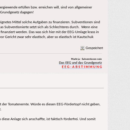
ergiewende erfüllen bzw. erreichen will, sind von allgemeiner
r Grundgesetz dagegen!
eignetes Mittel solche Aufgaben zu finanzieren. Subventionen sind
 das Subventionierte setzt sich als Schlechteres durch. Wenn eine
 finanziert werden. Das was sich hier mit der EEG-Umlage krass in
r Gericht zwar sehr elastisch, aber so elastisch ist Kautschuk
Gespeichert
Markt ja - Subventionen nein
Das EEG und das Grundgesetz
E E G - A B S T I M M U N G
it der Tomatenernte. Würde es diesen EEG-Fördertopf nicht geben,
.
diese Anlage sich anschaffte, ist faktisch förderfrei. Und somit