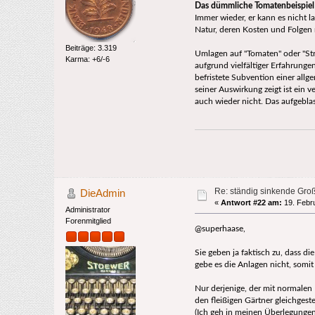
Das dümmliche Tomatenbeispiel 
Immer wieder, er kann es nicht l
Natur, deren Kosten und Folgen 
Beiträge: 3.319
Umlagen auf "Tomaten" oder "Str
Karma: +6/-6
aufgrund vielfältiger Erfahrunge
befristete Subvention einer allg
seiner Auswirkung zeigt ist ein 
auch wieder nicht. Das aufgebla
Re: ständig sinkende Gro
DieAdmin
«
Antwort #22 am:
19. Febru
Administrator
Forenmitglied
@superhaase,
Sie geben ja faktisch zu, dass 
gebe es die Anlagen nicht, somit
Nur derjenige, der mit normalen 
den fleißigen Gärtner gleichgeste
(Ich geh in meinen Überlegungen