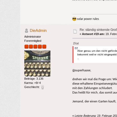
solar power rules
Re: ständig sinkende Gro
DieAdmin
«
Antwort #19 am:
19. Febru
Administrator
Forenmitglied
Zitat
Aber genau um den nicht geförder
bekommt weil er nicht eingespeist
...
@superhaase,
Beiträge: 3.136
drehen wir mal die Frage um: Wi
Karma: +9/-4
diese erhaltene Einspeisevergütu
Geschlecht:
mit den Zahlungen schludert.
Das heißt für mich, das somit au
Jemand, der einen Garten kauft
«
Letzte Änderung: 19. Februar 201