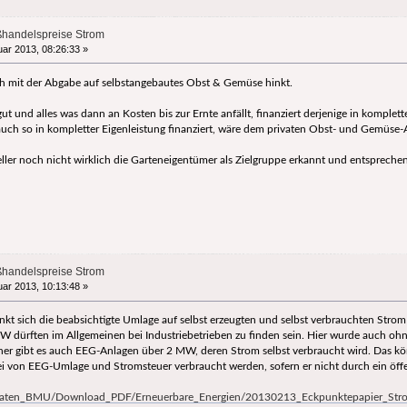
ßhandelspreise Strom
ar 2013, 08:26:33 »
ich mit der Abgabe auf selbstangebautes Obst & Gemüse hinkt.
 und alles was dann an Kosten bis zur Ernte anfällt, finanziert derjenige in komplett
auch so in kompletter Eigenleistung finanziert, wäre dem privaten Obst- und Gemüse-A
eller noch nicht wirklich die Garteneigentümer als Zielgruppe erkannt und entspreche
ßhandelspreise Strom
ar 2013, 10:13:48 »
änkt sich die beabsichtigte Umlage auf selbst erzeugten und selbst verbrauchten Stro
 dürften im Allgemeinen bei Industriebetrieben zu finden sein. Hier wurde auch ohn
her gibt es auch EEG-Anlagen über 2 MW, deren Strom selbst verbraucht wird. Das kön
ei von EEG-Umlage und Stromsteuer verbraucht werden, sofern er nicht durch ein öffen
Daten_BMU/Download_PDF/Erneuerbare_Energien/20130213_Eckpunktepapier_Strom