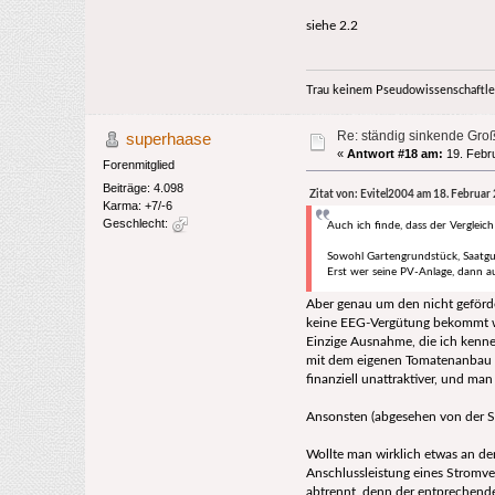
siehe 2.2
Trau keinem Pseudowissenschaftle
Re: ständig sinkende Gro
superhaase
«
Antwort #18 am:
19. Febru
Forenmitglied
Beiträge: 4.098
Zitat von: Evitel2004 am 18. Februar
Karma: +7/-6
Geschlecht:
Auch ich finde, dass der Verglei
Sowohl Gartengrundstück, Saatgut 
Erst wer seine PV-Anlage, dann au
Aber genau um den nicht geförde
keine EEG-Vergütung bekommt wei
Einzige Ausnahme, die ich kenne
mit dem eigenen Tomatenanbau p
finanziell unattraktiver, und ma
Ansonsten (abgesehen von der Sp
Wollte man wirklich etwas an de
Anschlussleistung eines Stromve
abtrennt, denn der entprechende