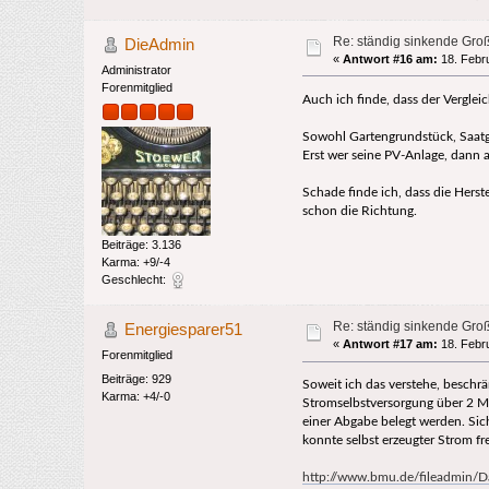
Re: ständig sinkende Gro
DieAdmin
«
Antwort #16 am:
18. Febru
Administrator
Forenmitglied
Auch ich finde, dass der Vergle
Sowohl Gartengrundstück, Saatgut
Erst wer seine PV-Anlage, dann 
Schade finde ich, dass die Herst
schon die Richtung.
Beiträge: 3.136
Karma: +9/-4
Geschlecht:
Re: ständig sinkende Gro
Energiesparer51
«
Antwort #17 am:
18. Febru
Forenmitglied
Beiträge: 929
Soweit ich das verstehe, beschr
Karma: +4/-0
Stromselbstversorgung über 2 MW
einer Abgabe belegt werden. Sic
konnte selbst erzeugter Strom fr
http://www.bmu.de/fileadmin/