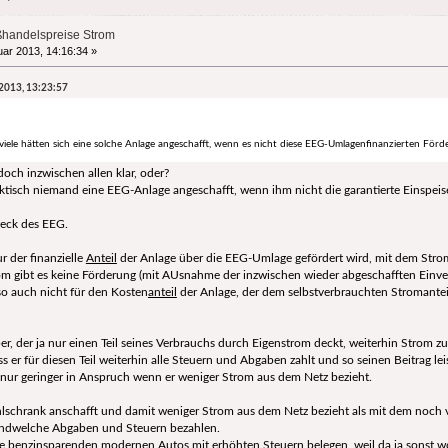
ßhandelspreise Strom
ar 2013, 14:16:34 »
 2013, 13:23:57
viele hätten sich eine solche Anlage angeschafft, wenn es nicht diese EEG-Umlagenfinanzierten För
och inzwischen allen klar, oder?
raktisch niemand eine EEG-Anlage angeschafft, wenn ihm nicht die garantierte Einspe
weck des EEG.
r der finanzielle
Anteil
der Anlage über die EEG-Umlage gefördert wird, mit dem Strom 
om gibt es keine Förderung (mit AUsnahme der inzwischen wieder abgeschafften Einve
 auch nicht für den Kosten
anteil
der Anlage, der dem selbstverbrauchten Stromanteil
, der ja nur einen Teil seines Verbrauchs durch Eigenstrom deckt, weiterhin Strom zu
ss er für diesen Teil weiterhin alle Steuern und Abgaben zahlt und so seinen Beitrag le
. nur geringer in Anspruch wenn er weniger Strom aus dem Netz bezieht.
chrank anschafft und damit weniger Strom aus dem Netz bezieht als mit dem noch vo
endwelche Abgaben und Steuern bezahlen.
e benzinsparenden modernen Autos mit erhöhten Steuern belegen, weil da ja sonst wo