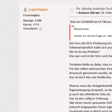
Re: ständig sinkende Gro
superhaase
«
Antwort #20 am:
19. Febru
Forenmitglied
Beiträge: 4.098
Zitat von: Evitel2004 am 19. Februar
Karma: +7/-6
Geschlecht:
@superhaase,
drehen wir mal die Frage um: Wie
Der Sinn der EEG-Förderung ist d
Selbstverständlich hätte sich p
Wo ist da das Problem?
Das war und ist der Sinn und Z
Trotzdem bleibt es dabei, dass nu
Für den selbst verbrauchten Str
Ansoruch genommen wurde), also
Das ist doch klar wie Kloßbrühe.
Ebenso muss der Anlagenbetreiber
Eigenerzeugung einspeist), so da
ja auch das öffentliche Netz etc
Das ist also völlig in Ordnung.
Wer einen neuen sparsamen Kühls
Zukunft eingesparten Strom irg
Da könnte man ja gleich noch di