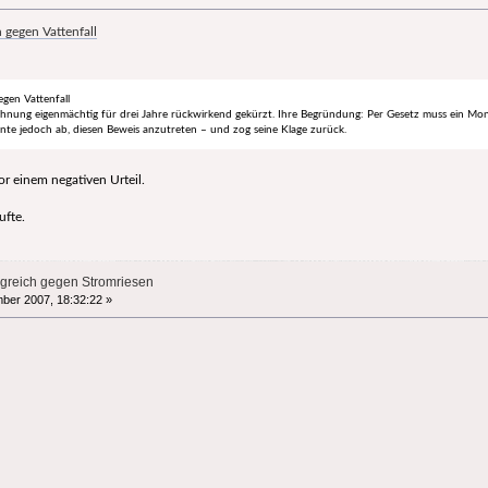
h gegen Vattenfall
egen Vattenfall
chnung eigenmächtig für drei Jahre rückwirkend gekürzt. Ihre Begründung: Per Gesetz muss ein Mono
nte jedoch ab, diesen Beweis anzutreten – und zog seine Klage zurück.
or einem negativen Urteil.
ufte.
olgreich gegen Stromriesen
ber 2007, 18:32:22 »