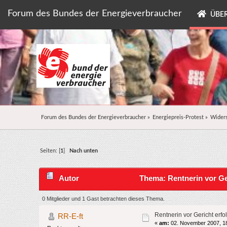
Forum des Bundes der Energieverbraucher
ÜBER
Forum des Bundes der Energieverbraucher
»
Energiepreis-Protest
»
Widers
Seiten: [
1
]
Nach unten
Autor
Thema: Rentnerin vor Ge
0 Mitglieder und 1 Gast betrachten dieses Thema.
Rentnerin vor Gericht erf
RR-E-ft
«
am:
02. November 2007, 18