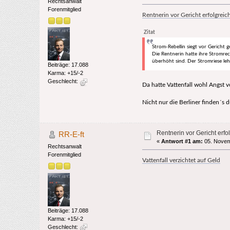
Rechtsanwalt
Forenmitglied
Rentnerin vor Gericht erfolgreic
Zitat
Strom-Rebellin siegt vor Gericht g
Die Rentnerin hatte ihre Stromre
überhöht sind. Der Stromriese leh
Beiträge: 17.088
Karma: +15/-2
Geschlecht:
Da hatte Vattenfall wohl Angst v
Nicht nur die Berliner finden´s d
Rentnerin vor Gericht erf
RR-E-ft
«
Antwort #1 am:
05. Novem
Rechtsanwalt
Forenmitglied
Vattenfall verzichtet auf Geld
Beiträge: 17.088
Karma: +15/-2
Geschlecht: