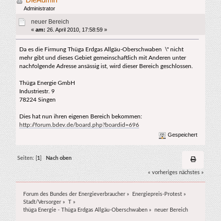
Administrator
neuer Bereich
«
am:
26. April 2010, 17:58:59 »
Da es die Firmung Thüga Erdgas Allgäu-Oberschwaben \" nicht
mehr gibt und dieses Gebiet gemeinschaftlich mit Anderen unter
nachfolgende Adresse ansässig ist, wird dieser Bereich geschlossen.
Thüga Energie GmbH
Industriestr. 9
78224 Singen
Dies hat nun ihren eigenen Bereich bekommen:
http://forum.bdev.de/board.php?boardid=696
Gespeichert
Seiten: [
1
]
Nach oben
« vorheriges
nächstes »
Forum des Bundes der Energieverbraucher
»
Energiepreis-Protest
»
Stadt/Versorger
»
T
»
thüga Energie - Thüga Erdgas Allgäu-Oberschwaben
»
neuer Bereich