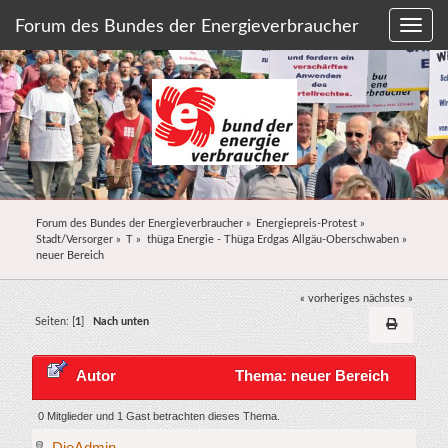
Forum des Bundes der Energieverbraucher
Forum des Bundes der Energieverbraucher
»
Energiepreis-Protest
»
Stadt/Versorger
»
T
»
thüga Energie - Thüga Erdgas Allgäu-Oberschwaben
»
neuer Bereich
« vorheriges
nächstes »
Seiten: [
1
]
Nach unten
Autor
Thema: neuer Bereich
(Gelesen 13521 mal)
0 Mitglieder und 1 Gast betrachten dieses Thema.
DieAdmin