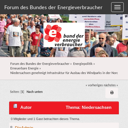
Forum des Bundes der Energieverbraucher
Forum des Bundes der Energieverbraucher
»
Energiepolitik
»
Erneuerbare Energie
»
Niedersachsen genehmigt Infrastruktur für Ausbau des Windparks in der Nordsee
« vorheriges
nächstes »
Seiten: [
1
]
Nach unten
Autor
Thema: Niedersachsen
genehmigt Infrastruktur für Ausbau des Windparks
0 Mitglieder und 1 Gast betrachten dieses Thema.
DieAdmin