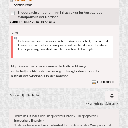
in der Nordsee (Gelesen 4024 mal)
Administrator
Niedersachsen genehmigt Infrastruktur für Ausbau des
Windparks in der Nordsee
«
am:
12. März 2010, 19:32:01 »
Zitat
Der Niedersächsische Landesbetrieb für Wasserwirtschaft, Küsten- und
Naturschutz hat die Erweiterung im Bereich östlich des alten Grodener
Hafens genehmigt, wie das Land Niedersachsen bekanntgab.
...
http://www.raschlosser.com/wirtschaftsrecht/eeg-
wirtschaftsrecht/niedersachsen-genehmigt-infrastruktur-fuer-
ausbau-des-windparks-in-der-nordsee
Gespeichert
Seiten: [
1
]
Nach oben
« vorheriges
nächstes »
Forum des Bundes der Energieverbraucher
»
Energiepolitik
»
Erneuerbare Energie
»
Niedersachsen genehmigt Infrastruktur für Ausbau des Windparks in der Nordsee