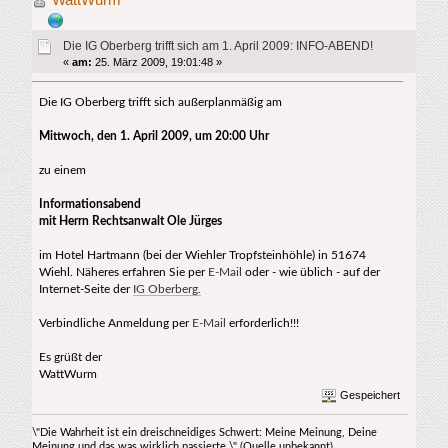
5052 mal)
Die IG Oberberg trifft sich am 1. April 2009: INFO-ABEND!
«
am:
25. März 2009, 19:01:48 »
Die IG Oberberg trifft sich außerplanmäßig am
Mittwoch, den 1. April 2009, um 20:00 Uhr
zu einem
Informationsabend
mit Herrn Rechtsanwalt Ole Jürges
im Hotel Hartmann (bei der Wiehler Tropfsteinhöhle) in 51674
Wiehl. Näheres erfahren Sie per
E-Mail
oder - wie üblich - auf der
Internet-Seite der
IG Oberberg.
Verbindliche Anmeldung per
E-Mail
erforderlich!!!
Es grüßt der
WattWurm
Gespeichert
\"Die Wahrheit ist ein dreischneidiges Schwert: Meine Meinung, Deine
Meinung und das was wirklich passierte.\" (Quelle unbekannt)