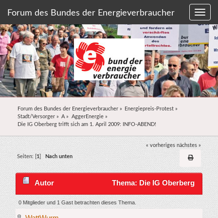
Forum des Bundes der Energieverbraucher
Forum des Bundes der Energieverbraucher
»
Energiepreis-Protest
»
Stadt/Versorger
»
A
»
AggerEnergie
»
Die IG Oberberg trifft sich am 1. April 2009: INFO-ABEND!
« vorheriges
nächstes »
Seiten: [
1
]
Nach unten
Autor
Thema: Die IG Oberberg
trifft sich am 1. April 2009: INFO-ABEND! (Gelesen
0 Mitglieder und 1 Gast betrachten dieses Thema.
WattWurm