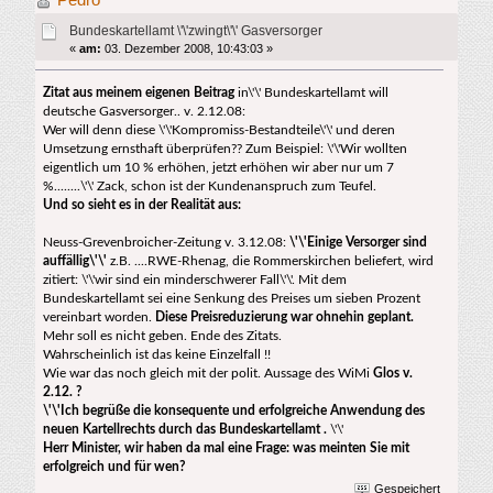
(Gelesen 14145 mal)
Bundeskartellamt \'\'zwingt\'\' Gasversorger
«
am:
03. Dezember 2008, 10:43:03 »
Zitat aus meinem eigenen Beitrag
in\'\' Bundeskartellamt will
deutsche Gasversorger.. v. 2.12.08:
Wer will denn diese \'\'Kompromiss-Bestandteile\'\' und deren
Umsetzung ernsthaft überprüfen?? Zum Beispiel: \'\'Wir wollten
eigentlich um 10 % erhöhen, jetzt erhöhen wir aber nur um 7
%........\'\' Zack, schon ist der Kundenanspruch zum Teufel.
Und so sieht es in der Realität aus:
Neuss-Grevenbroicher-Zeitung v. 3.12.08:
\'\'Einige Versorger sind
auffällig\'\'
z.B. ....RWE-Rhenag, die Rommerskirchen beliefert, wird
zitiert: \'\'wir sind ein minderschwerer Fall\'\'. Mit dem
Bundeskartellamt sei eine Senkung des Preises um sieben Prozent
vereinbart worden.
Diese Preisreduzierung war ohnehin geplant.
Mehr soll es nicht geben. Ende des Zitats.
Wahrscheinlich ist das keine Einzelfall !!
Wie war das noch gleich mit der polit. Aussage des WiMi
Glos v.
2.12. ?
\'\'Ich begrüße die konsequente und erfolgreiche Anwendung des
neuen Kartellrechts durch das Bundeskartellamt .
\'\'
Herr Minister, wir haben da mal eine Frage: was meinten Sie mit
erfolgreich und für wen?
Gespeichert