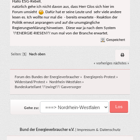
Hallo ESG-Rebell,
natürlich gehe ich nicht davon aus, dass Herr Glos sich hier im
Forum umsieht
. Dafür hat er seine Leute und sehr viele andere
lesen es. Ich wollte nur mal die - bereits erwartete - Reaktion der
Politik erneut anprangern und auf die unumgängliche
Regierungserklärung hinweisen. Diese war ja nach dem System
\'\'ENERGIE-RIESEN\'\' nun mal von der Branche erwartet.
Gespeichert
Seiten: [
1
]
Nach oben
« vorheriges
nächstes »
Forum des Bundes der Energieverbraucher
»
Energiepreis-Protest
»
Widerstand/Protest
»
Nordrhein-Westfalen
»
Bundeskartellamt \'\'zwingt\'\' Gasversorger
Gehe zu:
Bund der Energieverbraucher e.V.
|
Impressum & Datenschutz