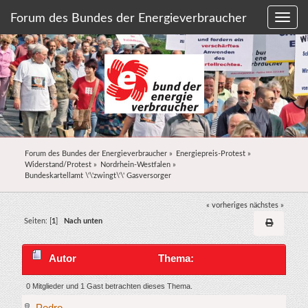
Forum des Bundes der Energieverbraucher
Forum des Bundes der Energieverbraucher
»
Energiepreis-Protest
»
Widerstand/Protest
»
Nordrhein-Westfalen
»
Bundeskartellamt \'\'zwingt\'\' Gasversorger
« vorheriges
nächstes »
Seiten: [
1
]
Nach unten
Autor
Thema:
Bundeskartellamt \'\'zwingt\'\' Gasversorger
0 Mitglieder und 1 Gast betrachten dieses Thema.
Pedro