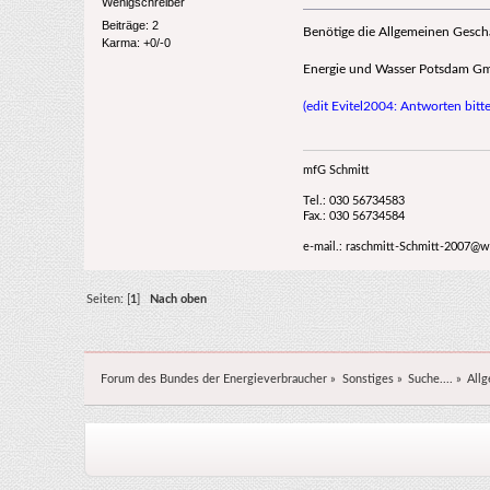
Wenigschreiber
Beiträge: 2
Benötige die Allgemeinen Gesch
Karma: +0/-0
Energie und Wasser Potsdam Gm
(edit Evitel2004: Antworten bitt
mfG Schmitt
Tel.: 030 56734583
Fax.: 030 56734584
e-mail.: raschmitt-Schmitt-2007@
Seiten: [
1
]
Nach oben
Forum des Bundes der Energieverbraucher
»
Sonstiges
»
Suche....
»
All