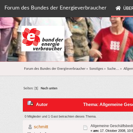
Forum des Bundes der Energieverbraucher
ÜBER
Forum des Bundes der Energieverbraucher
»
Sonstiges
»
Suche....
»
Allge
Seiten: [
1
]
Nach unten
Autor
Thema: Allgemeine Ges
0 Mitglieder und 1 Gast betrachten dieses Thema.
Allgemeine Geschäftsbed
schmitt
«
am:
17. Oktober 2008, 10: