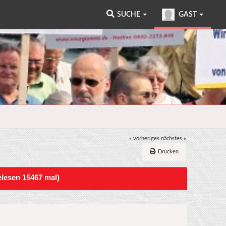
SUCHE
GAST
« vorheriges
nächstes »
Drucken
lesen 15467 mal)