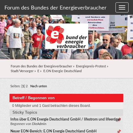
Forum des Bundes der Energieverbraucher
Forum des Bundes der Energieverbraucher
»
Energiepreis-Protest
»
Stadt/Versorger
»
E
»
E.ON Energie Deutschland
Seiten: [
1
]
2
Nach unten
Betreff
/
Begonnen von
0 Mitglieder und 1 Gast betrachten dieses Board.
Sticky Topics
Infos über E.ON Energie Deutschland GmbH / lifestrom und lifeerdgas
Begonnen von
DieAdmin
Neuer EON-Bereich: E.ON Energie Deutschland GmbH