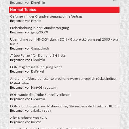
Begonnen von
DieAdmin
Normal Topics
Gefangen in der Grundversorgung ohne Vertrag
Begonnen von
FlashM
Preiserhöhung in der Grundversorgung
Begonnen von
georg20000
Übernahme von INNOGY durch EON - Gaspreiskürzung seit 2005 - was
tun ?
Begonnen von
Gasprzuhoch
„Trübe Funzel“ für E.on und SH Netz
Begonnen von
DieAdmin
EON reagiert auf Kündigung nicht
Begonnen von
Erdferkel
Androhung Versorgungsunterbrechung wegen angeblich rückständiger
Mahnkosten
Begonnen von
Harry01
«
1
2
3
...
5
»
EON wurde die „Trübe Funzel“ verliehen
Begonnen von
DieAdmin
EON – Buchungschaos, Mahnwucher, Stromsperre droht jetzt – HILFE !
Begonnen von
Jajanka
«
1
2
3
»
Alles Rechtens von EON
Begonnen von
thx222