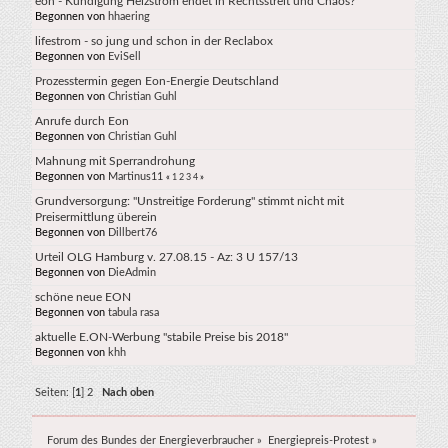
eon - Kündigung Heizstrom endet in Rechtsstreit und Chaos?
Begonnen von
hhaering
lifestrom - so jung und schon in der Reclabox
Begonnen von
EviSell
Prozesstermin gegen Eon-Energie Deutschland
Begonnen von
Christian Guhl
Anrufe durch Eon
Begonnen von
Christian Guhl
Mahnung mit Sperrandrohung
Begonnen von
Martinus11
«
1
2
3
4
»
Grundversorgung: "Unstreitige Forderung" stimmt nicht mit
Preisermittlung überein
Begonnen von
Dillbert76
Urteil OLG Hamburg v. 27.08.15 - Az: 3 U 157/13
Begonnen von
DieAdmin
schöne neue EON
Begonnen von
tabula rasa
aktuelle E.ON-Werbung "stabile Preise bis 2018"
Begonnen von
khh
Seiten: [
1
]
2
Nach oben
Forum des Bundes der Energieverbraucher
»
Energiepreis-Protest
»