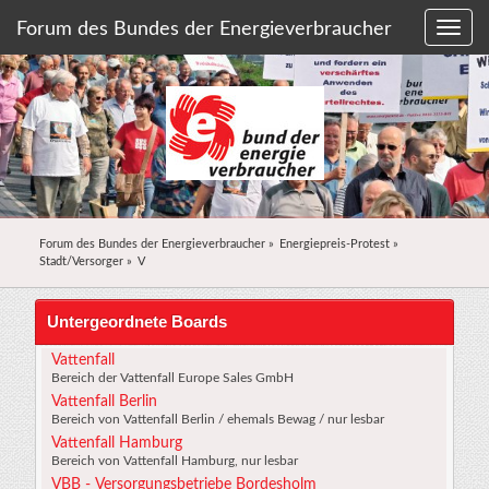
Forum des Bundes der Energieverbraucher
Forum des Bundes der Energieverbraucher
»
Energiepreis-Protest
»
Stadt/Versorger
»
V
Untergeordnete Boards
Vattenfall
Bereich der Vattenfall Europe Sales GmbH
Vattenfall Berlin
Bereich von Vattenfall Berlin / ehemals Bewag / nur lesbar
Vattenfall Hamburg
Bereich von Vattenfall Hamburg, nur lesbar
VBB - Versorgungsbetriebe Bordesholm