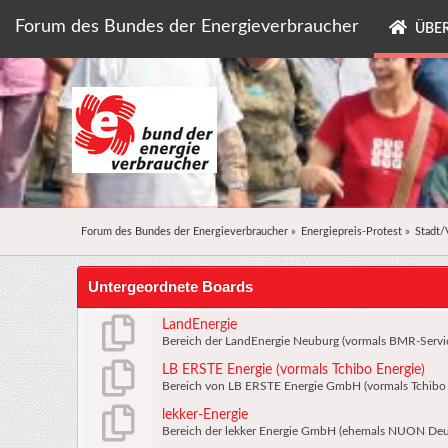
Forum des Bundes der Energieverbraucher
ÜBER
Forum des Bundes der Energieverbraucher
»
Energiepreis-Protest
»
Stadt/
Untergeordnete Boards
LandEnergie
Bereich der LandEnergie Neuburg (vormals BMR-Serv
LB ERSTE Energie (vormals Tchibo Energie)
Bereich von LB ERSTE Energie GmbH (vormals Tchibo
lekker-Energie
Bereich der lekker Energie GmbH (ehemals NUON Deu