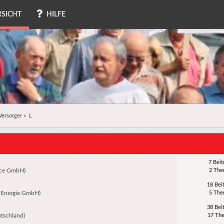
SICHT
HILFE
Versorger
»
L
7 Beit
ice GmbH)
2 Th
18 Bei
 Energie GmbH)
5 Th
38 Bei
tschland)
17 Th