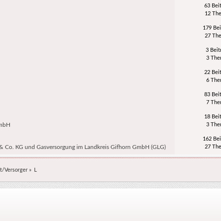
63 Bei
12 Th
179 Bei
27 Th
3 Beit
3 Th
22 Bei
6 Th
83 Bei
7 Th
18 Bei
GmbH
3 Th
162 Bei
 Co. KG und Gasversorgung im Landkreis Gifhorn GmbH (GLG)
27 Th
t/Versorger
»
L