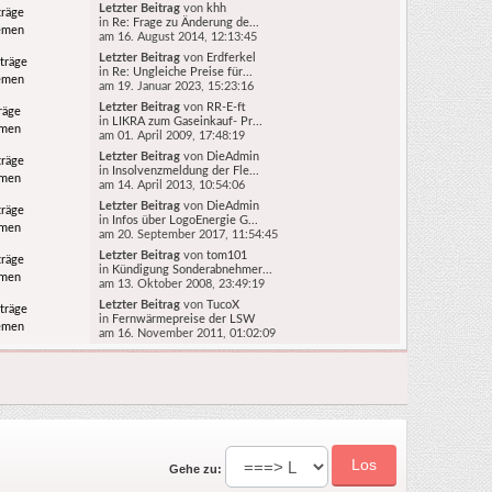
Letzter Beitrag
von
khh
träge
in
Re: Frage zu Änderung de...
emen
am 16. August 2014, 12:13:45
Letzter Beitrag
von
Erdferkel
träge
in
Re: Ungleiche Preise für...
emen
am 19. Januar 2023, 15:23:16
Letzter Beitrag
von
RR-E-ft
räge
in
LIKRA zum Gaseinkauf- Pr...
emen
am 01. April 2009, 17:48:19
Letzter Beitrag
von
DieAdmin
träge
in
Insolvenzmeldung der Fle...
emen
am 14. April 2013, 10:54:06
Letzter Beitrag
von
DieAdmin
träge
in
Infos über LogoEnergie G...
emen
am 20. September 2017, 11:54:45
Letzter Beitrag
von
tom101
träge
in
Kündigung Sonderabnehmer...
emen
am 13. Oktober 2008, 23:49:19
Letzter Beitrag
von
TucoX
träge
in
Fernwärmepreise der LSW
emen
am 16. November 2011, 01:02:09
Gehe zu: