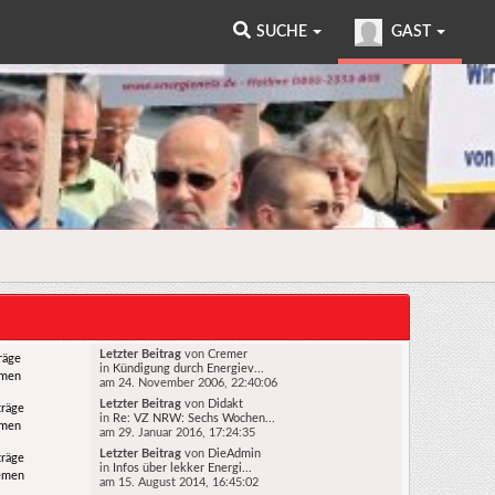
SUCHE
GAST
Letzter Beitrag
von
Cremer
räge
in
Kündigung durch Energiev...
emen
am 24. November 2006, 22:40:06
Letzter Beitrag
von
Didakt
träge
in
Re: VZ NRW: Sechs Wochen...
emen
am 29. Januar 2016, 17:24:35
Letzter Beitrag
von
DieAdmin
träge
in
Infos über lekker Energi...
emen
am 15. August 2014, 16:45:02