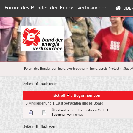
Forum des Bundes der Energieverbraucher
ÜBER
Forum des Bundes der Energieverbraucher
»
Energiepreis-Protest
»
Stadt/
Seiten: [
1
]
Nach unten
Betreff
/
Begonnen von
0 Mitglieder und 1 Gast betrachten dieses Board.
Überlandwerk Schäftersheim GmbH
Begonnen von
nomos
Seiten: [
1
]
Nach oben