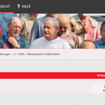
SICHT
HILFE
Versorger
»
U
»
ÜWS - Überlandwerk Schäftersheim
Antw
1