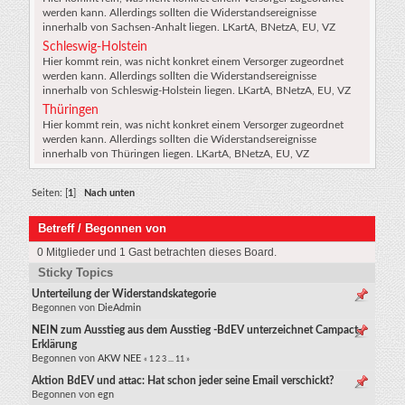
werden kann. Allerdings sollten die Widerstandsereignisse
innerhalb von Sachsen-Anhalt liegen. LKartA, BNetzA, EU, VZ
Schleswig-Holstein
Hier kommt rein, was nicht konkret einem Versorger zugeordnet
werden kann. Allerdings sollten die Widerstandsereignisse
innerhalb von Schleswig-Holstein liegen. LKartA, BNetzA, EU, VZ
Thüringen
Hier kommt rein, was nicht konkret einem Versorger zugeordnet
werden kann. Allerdings sollten die Widerstandsereignisse
innerhalb von Thüringen liegen. LKartA, BNetzA, EU, VZ
Seiten: [
1
]
Nach unten
Betreff
/
Begonnen von
0 Mitglieder und 1 Gast betrachten dieses Board.
Sticky Topics
Unterteilung der Widerstandskategorie
Begonnen von
DieAdmin
NEIN zum Ausstieg aus dem Ausstieg -BdEV unterzeichnet Campact-
Erklärung
Begonnen von
AKW NEE
«
1
2
3
...
11
»
Aktion BdEV und attac: Hat schon jeder seine Email verschickt?
Begonnen von
egn