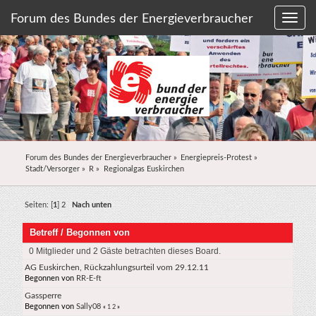
Forum des Bundes der Energieverbraucher
Forum des Bundes der Energieverbraucher
»
Energiepreis-Protest
»
Stadt/Versorger
»
R
»
Regionalgas Euskirchen
Seiten: [
1
]
2
Nach unten
Betreff
/
Begonnen von
0 Mitglieder und 2 Gäste betrachten dieses Board.
AG Euskirchen, Rückzahlungsurteil vom 29.12.11
Begonnen von
RR-E-ft
Gassperre
Begonnen von
Sally08
«
1
2
»