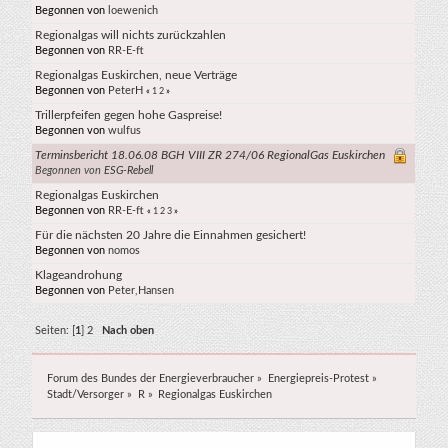
Begonnen von
loewenich
Regionalgas will nichts zurückzahlen
Begonnen von
RR-E-ft
Regionalgas Euskirchen, neue Verträge
Begonnen von
PeterH
«
1
2
»
Trillerpfeifen gegen hohe Gaspreise!
Begonnen von
wulfus
Terminsbericht 18.06.08 BGH VIII ZR 274/06 RegionalGas Euskirchen
Begonnen von
ESG-Rebell
Regionalgas Euskirchen
Begonnen von
RR-E-ft
«
1
2
3
»
Für die nächsten 20 Jahre die Einnahmen gesichert!
Begonnen von
nomos
Klageandrohung
Begonnen von
Peter,Hansen
Seiten: [
1
]
2
Nach oben
Forum des Bundes der Energieverbraucher
»
Energiepreis-Protest
»
Stadt/Versorger
»
R
»
Regionalgas Euskirchen