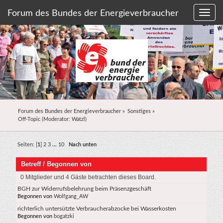
Forum des Bundes der Energieverbraucher
Forum des Bundes der Energieverbraucher
»
Sonstiges
»
Off-Topic
(Moderator:
Watzl
)
Seiten: [
1
]
2
3
...
10
Nach unten
Betreff
/
Begonnen von
0 Mitglieder und 4 Gäste betrachten dieses Board.
BGH zur Widerrufsbelehrung beim Präsenzgeschäft
Begonnen von
Wolfgang_AW
richterlich untersützte Verbraucherabzocke bei Wasserkosten
Begonnen von
bogatzki