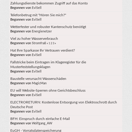
Zahlungsdienste bekommen Zugriff auf das Konto
Begonnen von
EviSell
Telefonbetrug mit "Hören Sie mich?"
Begonnen von
EviSell
Wetterfester und robuster Kantenschutz benötigt
Begonnen von
Energienetzer
Viel zu hoher Wasserverbrauch
Begonnen von
Stromfraß
«
1
2
3
»
Hat Ihre Sparkasse Ihr Vertrauen verdient?
Begonnen von
EviSell
Fallstricke beim Eintragen im Klageregister für die
Musterfeststellungsklagen
Begonnen von
EviSell
Baustelle verursacht Wasserschäden
Begonnen von
MagicMan
EU will Website-Sperren ohne Gerichtsbeschluss
Begonnen von
EviSell
ELECTRORETURN: Kostenlose Entsorgung von Elektroschrott durch
Deutsche Post
Begonnen von
EviSell
BFH: Ein­spruch durch ein­fache E-Mail
Begonnen von
Wolfgang_AW
EuGH - Vorratsdatenspeicherung