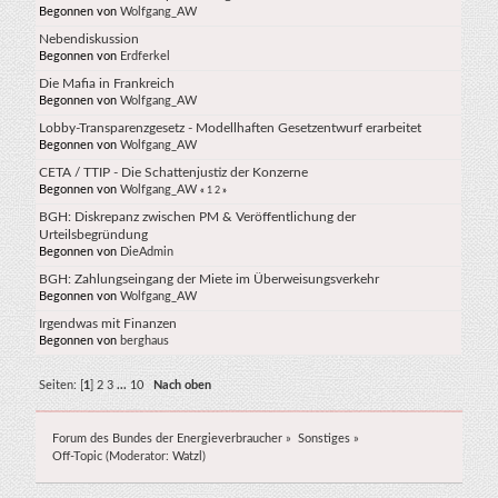
Begonnen von
Wolfgang_AW
Nebendiskussion
Begonnen von
Erdferkel
Die Mafia in Frankreich
Begonnen von
Wolfgang_AW
Lobby-Transparenzgesetz - Modellhaften Gesetzentwurf erarbeitet
Begonnen von
Wolfgang_AW
CETA / TTIP - Die Schattenjustiz der Konzerne
Begonnen von
Wolfgang_AW
«
1
2
»
BGH: Diskrepanz zwischen PM & Veröffentlichung der
Urteilsbegründung
Begonnen von
DieAdmin
BGH: Zahlungseingang der Miete im Überweisungsverkehr
Begonnen von
Wolfgang_AW
Irgendwas mit Finanzen
Begonnen von
berghaus
Seiten: [
1
]
2
3
...
10
Nach oben
Forum des Bundes der Energieverbraucher
»
Sonstiges
»
Off-Topic
(Moderator:
Watzl
)